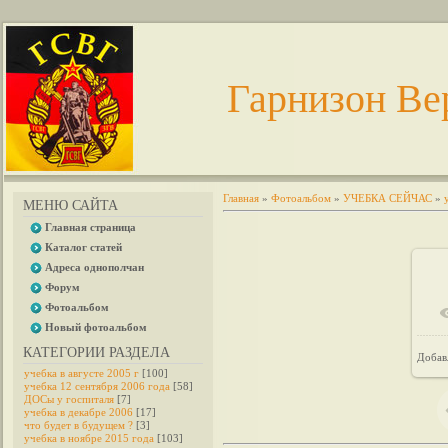
Гарнизон Ве
Главная
»
Фотоальбом
»
УЧЕБКА СЕЙЧАС
»
МЕНЮ САЙТА
Главная страница
Каталог статей
Адреса однополчан
Форум
Фотоальбом
Новый фотоальбом
КАТЕГОРИИ РАЗДЕЛА
Добав
учебка в августе 2005 г
[100]
учебка 12 сентября 2006 года
[58]
ДОСы у госпиталя
[7]
учебка в декабре 2006
[17]
что будет в будущем ?
[3]
учебка в ноябре 2015 года
[103]