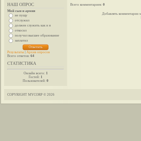
НАШ ОПРОС
Всего комментариев
:
0
Мой сын и армия
Добавлять комментарии м
не пущу
отслужил
должен служить как и я
откосил
получил высшее образование
заплатил
Результаты
|
Архив опросов
Всего ответов:
64
СТАТИСТИКА
Онлайн всего:
1
Гостей:
1
Пользователей:
0
COPYRIGHT MYCORP © 2026