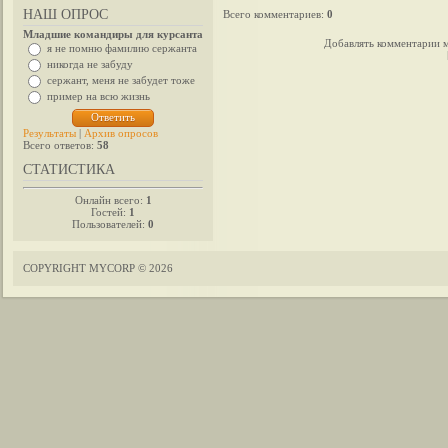
НАШ ОПРОС
Всего комментариев
:
0
Младшие командиры для курсанта
Добавлять комментарии м
я не помню фамилию сержанта
никогда не забуду
сержант, меня не забудет тоже
пример на всю жизнь
Результаты
|
Архив опросов
Всего ответов:
58
СТАТИСТИКА
Онлайн всего:
1
Гостей:
1
Пользователей:
0
COPYRIGHT MYCORP © 2026