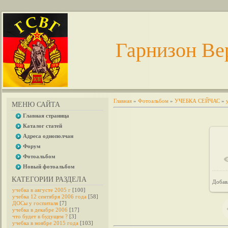
Гарнизон Ве
Главная
»
Фотоальбом
»
УЧЕБКА СЕЙЧАС
»
МЕНЮ САЙТА
Главная страница
Каталог статей
Адреса однополчан
Форум
Фотоальбом
Новый фотоальбом
КАТЕГОРИИ РАЗДЕЛА
Добав
учебка в августе 2005 г
[100]
учебка 12 сентября 2006 года
[58]
ДОСы у госпиталя
[7]
учебка в декабре 2006
[17]
что будет в будущем ?
[3]
учебка в ноябре 2015 года
[103]