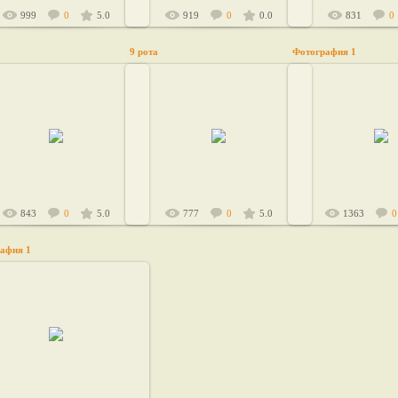
999
0
5.0
919
0
0.0
831
0
9 рота
Фотография 1
2011-01-12
2011-01-12
2006-12-
май 1987, 1 взвод
лето 1986, 1 взвод
sandr362
sandr362
843
0
5.0
777
0
5.0
1363
0
афия 1
2006-12-24