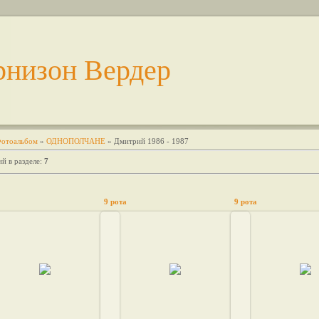
рнизон Вердер
отоальбом
»
ОДНОПОЛЧАНЕ
» Дмитрий 1986 - 1987
й в разделе
:
7
9 рота
9 рота
2011-01-12
2011-01-12
2011-01-
ержанты 9 роты, лето 1987
Потсдам, 1987
февраль 1987, 
sandr362
sandr362
sandr