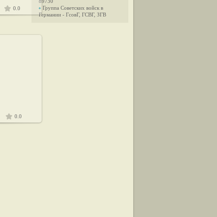
89730
Группа Советских войск в
0.0
Германии - ГсовГ, ГСВГ, ЗГВ
24
0.0