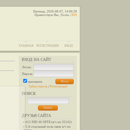
Пятница, 2026-08-07, 14:00:28
Приветствую Вас
,
Гость
|
RSS
ГЛАВНАЯ
РЕГИСТРАЦИЯ
ВХОД
ВХОД НА САЙТ
Логин:
Пароль:
запомнить
Забыл пароль
|
Регистрация
ПОИСК
12
1 взвод
ДРУЗЬЯ САЙТА
362
412 РЛП 46 ОРТБ (в/ч пп 35142)
5-й отдельный полк связи в/ч пп