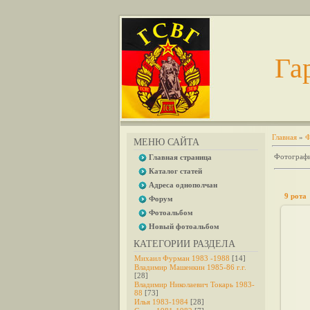
Га
Главная
»
Ф
МЕНЮ САЙТА
Фотографи
Главная страница
Каталог статей
Адреса однополчан
9 рота
Форум
Фотоальбом
Новый фотоальбом
КАТЕГОРИИ РАЗДЕЛА
Михаил Фурман 1983 -1988
[14]
с
Владимир Машенкин 1985-86 г.г.
[28]
Владимир Николаевич Токарь 1983-
88
[73]
Илья 1983-1984
[28]