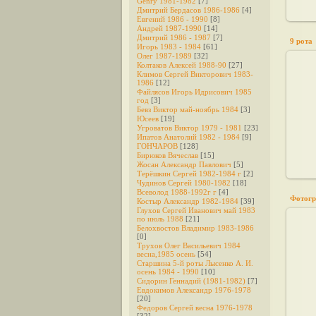
Genry 1981-1982
[7]
Дмитрий Бердасов 1986-1986
[4]
Евгений 1986 - 1990
[8]
Андрей 1987-1990
[14]
Дмитрий 1986 - 1987
[7]
9 рота
Игорь 1983 - 1984
[61]
Олег 1987-1989
[32]
Колтаков Алексей 1988-90
[27]
Климов Сергей Викторович 1983-
1986
[12]
Файлясов Игорь Идрисович 1985
год
[3]
Бевз Виктор май-ноябрь 1984
[3]
Юсеев
[19]
Угроватов Виктор 1979 - 1981
[23]
Ипатов Анатолий 1982 - 1984
[9]
ГОНЧАРОВ
[128]
Бирюков Вячеслав
[15]
Жосан Александр Павлович
[5]
Терёшкин Сергей 1982-1984 г
[2]
Чудинов Сергей 1980-1982
[18]
Всеволод 1988-1992г г
[4]
Фотогр
Костыр Александр 1982-1984
[39]
Глухов Сергей Иванович май 1983
по июль 1988
[21]
Белохвостов Владимир 1983-1986
[0]
Трухов Олег Васильевич 1984
весна,1985 осень
[54]
Старшина 5-й роты Лысенко А. И.
осень 1984 - 1990
[10]
Сидорин Геннадий (1981-1982)
[7]
Евдокимов Александр 1976-1978
[20]
Федоров Cергей весна 1976-1978