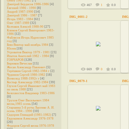
Genry 1981-1982
[7]
Дмитрий Бердасов 1986-1986
[4]
467
1
0.0
Евгений 1986 - 1990
[8]
Андрей 1987-1990
[14]
Дмитрий 1986 - 1987
[7]
IMG_0081-2
IMG
Игорь 1983 - 1984
[61]
Олег 1987-1989
[32]
Колтаков Алексей 1988-90
[27]
Климов Сергей Викторович 1983-
1986
[12]
Файлясов Игорь Идрисович 1985
2014-02-27
год
[3]
Бевз Виктор май-ноябрь 1984
[3]
Юсеев
[19]
380994307960
Угроватов Виктор 1979 - 1981
[23]
Ипатов Анатолий 1982 - 1984
[9]
ГОНЧАРОВ
[128]
Бирюков Вячеслав
[15]
Жосан Александр Павлович
[5]
669
0
0.0
Терёшкин Сергей 1982-1984 г
[2]
Чудинов Сергей 1980-1982
[18]
Всеволод 1988-1992г г
[4]
IMG_0079-1
IMG
Костыр Александр 1982-1984
[39]
Глухов Сергей Иванович май 1983
по июль 1988
[21]
Белохвостов Владимир 1983-1986
[0]
Трухов Олег Васильевич 1984
весна,1985 осень
[54]
2014-02-27
Старшина 5-й роты Лысенко А. И.
осень 1984 - 1990
[10]
380994307960
Сидорин Геннадий (1981-1982)
[7]
Евдокимов Александр 1976-1978
[20]
Федоров Cергей весна 1976-1978