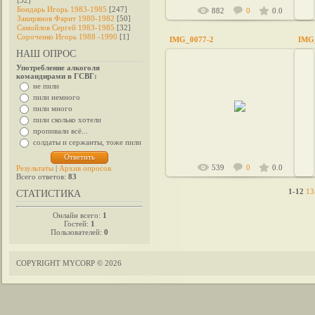
[32]
Бондарь Игорь 1983-1985
[247]
882
0
0.0
Закирянов Фарит 1980-1982
[50]
Самойлов Сергей 1983-1985
[32]
Сороченко Игорь 1988 -1990
[1]
IMG_0077-2
IMG
НАШ ОПРОС
Употребление алкоголя
командирами в ГСВГ:
не пили
2014-02-27
пили немного
пили много
380994307960
пили сколько хотели
пропивали всё...
солдаты и сержанты, тоже пили
539
0
0.0
Результаты
|
Архив опросов
Всего ответов:
83
1-12
13
СТАТИСТИКА
Онлайн всего:
1
Гостей:
1
Пользователей:
0
COPYRIGHT MYCORP © 2026