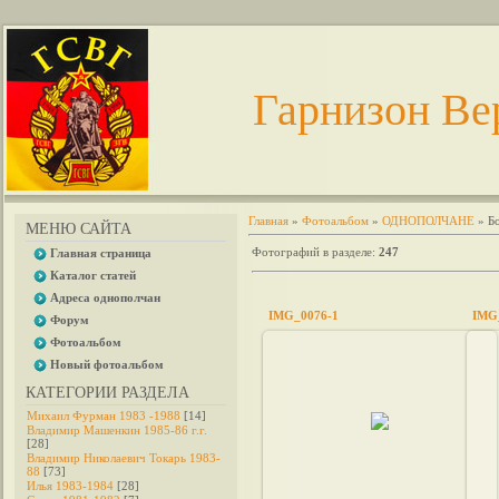
Гарнизон Ве
Главная
»
Фотоальбом
»
ОДНОПОЛЧАНЕ
» Б
МЕНЮ САЙТА
Фотографий в разделе
:
247
Главная страница
Каталог статей
Адреса однополчан
IMG_0076-1
IMG
Форум
Фотоальбом
Новый фотоальбом
КАТЕГОРИИ РАЗДЕЛА
2014-02-27
Михаил Фурман 1983 -1988
[14]
Владимир Машенкин 1985-86 г.г.
380994307960
[28]
Владимир Николаевич Токарь 1983-
88
[73]
Илья 1983-1984
[28]