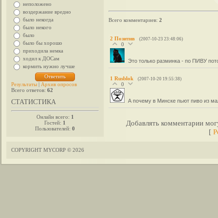
неположено
воздержание вредно
было некогда
Всего комментариев
:
2
было некого
было
2
Позитив
(2007-10-23 23:48:06)
было бы хорошо
0
приходила немка
ходил к ДОСам
Это только разминка - по ПИВУ по
кормить нужно лучше
1
Rusblok
(2007-10-20 19:55:38)
Результаты
|
Архив опросов
0
Всего ответов:
62
А почему в Минске пьют пиво из м
СТАТИСТИКА
Онлайн всего:
1
Добавлять комментарии могу
Гостей:
1
Пользователей:
0
[
Р
COPYRIGHT MYCORP © 2026