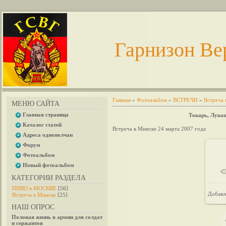
Гарнизон Ве
Главная
»
Фотоальбом
»
ВСТРЕЧИ
»
Встреча 
МЕНЮ САЙТА
Главная страница
Токарь, Лукаш
Каталог статей
Встреча в Минске 24 марта 2007 года
Адреса однополчан
Форум
Фотоальбом
Новый фотоальбом
КАТЕГОРИИ РАЗДЕЛА
ПИВО в МОСКВЕ
[56]
Добавл
Встреча в Минске
[25]
НАШ ОПРОС
Половая жизнь в армии для солдат
и сержантов