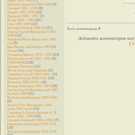
Genry 1981-1982
[7]
Дмитрий Бердасов 1986-1986
[4]
Евгений 1986 - 1990
[8]
Андрей 1987-1990
[14]
Дмитрий 1986 - 1987
[7]
Игорь 1983 - 1984
[61]
Олег 1987-1989
[32]
Колтаков Алексей 1988-90
[27]
Всего комментариев
:
0
Климов Сергей Викторович 1983-
1986
[12]
Добавлять комментарии могу
Файлясов Игорь Идрисович 1985
год
[3]
[
Р
Бевз Виктор май-ноябрь 1984
[3]
Юсеев
[19]
Угроватов Виктор 1979 - 1981
[23]
Ипатов Анатолий 1982 - 1984
[9]
ГОНЧАРОВ
[128]
Бирюков Вячеслав
[15]
Жосан Александр Павлович
[5]
Терёшкин Сергей 1982-1984 г
[2]
Чудинов Сергей 1980-1982
[18]
Всеволод 1988-1992г г
[4]
Костыр Александр 1982-1984
[39]
Глухов Сергей Иванович май 1983
по июль 1988
[21]
Белохвостов Владимир 1983-1986
[0]
Трухов Олег Васильевич 1984
весна,1985 осень
[54]
Старшина 5-й роты Лысенко А. И.
осень 1984 - 1990
[10]
Сидорин Геннадий (1981-1982)
[7]
Евдокимов Александр 1976-1978
[20]
Федоров Cергей весна 1976-1978