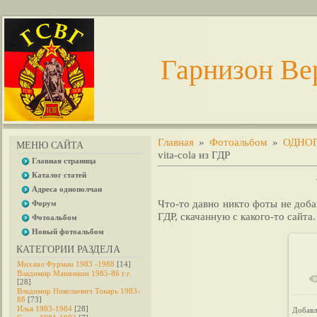
Гарнизон Ве
Главная
»
Фотоальбом
»
ОДНО
МЕНЮ САЙТА
vita-cola из ГДР
Главная страница
Каталог статей
Адреса однополчан
Что-то давно никто фоты не доб
Форум
ГДР, скачанную с какого-то сайта.
Фотоальбом
Новый фотоальбом
КАТЕГОРИИ РАЗДЕЛА
Михаил Фурман 1983 -1988
[14]
Владимир Машенкин 1985-86 г.г.
[28]
Владимир Николаевич Токарь 1983-
88
[73]
Илья 1983-1984
[28]
Добавл