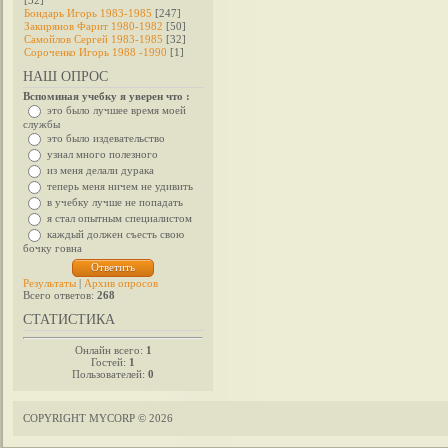
[32]
Бондарь Игорь 1983-1985
[247]
Закирянов Фарит 1980-1982
[50]
Самойлов Сергей 1983-1985
[32]
Сороченко Игорь 1988 -1990
[1]
НАШ ОПРОС
Вспоминая учебку я уверен что :
это было лучшее время моей
службы
это было издевательство
узнал много полезного
из меня делали дурака
теперь меня ничем не удивить
в учебку лучше не попадать
я стал опытным специалистом
каждый должен съесть свою
бочку говна
Результаты
|
Архив опросов
Всего ответов:
268
СТАТИСТИКА
Онлайн всего:
1
Гостей:
1
Пользователей:
0
COPYRIGHT MYCORP © 2026