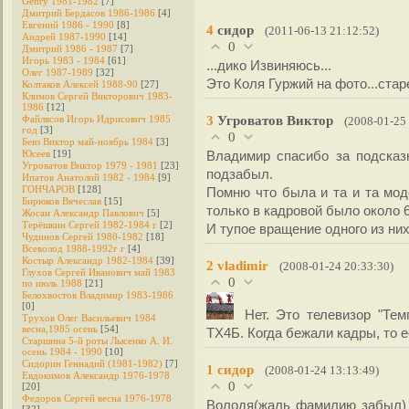
Genry 1981-1982
[7]
Дмитрий Бердасов 1986-1986
[4]
Евгений 1986 - 1990
[8]
4
сидор
(2011-06-13 21:12:52)
Андрей 1987-1990
[14]
0
Дмитрий 1986 - 1987
[7]
Игорь 1983 - 1984
[61]
...дико Извиняюсь...
Олег 1987-1989
[32]
Это Коля Гуржий на фото...старею
Колтаков Алексей 1988-90
[27]
Климов Сергей Викторович 1983-
1986
[12]
3
Угроватов Виктор
Файлясов Игорь Идрисович 1985
(2008-01-25
год
[3]
0
Бевз Виктор май-ноябрь 1984
[3]
Юсеев
[19]
Владимир спасибо за подсказ
Угроватов Виктор 1979 - 1981
[23]
подзабыл.
Ипатов Анатолий 1982 - 1984
[9]
ГОНЧАРОВ
[128]
Помню что была и та и та мод
Бирюков Вячеслав
[15]
только в кадровой было около 
Жосан Александр Павлович
[5]
Терёшкин Сергей 1982-1984 г
[2]
И тупое вращение одного из них
Чудинов Сергей 1980-1982
[18]
Всеволод 1988-1992г г
[4]
Костыр Александр 1982-1984
[39]
2
vladimir
(2008-01-24 20:33:30)
Глухов Сергей Иванович май 1983
0
по июль 1988
[21]
Белохвостов Владимир 1983-1986
[0]
Нет. Это телевизор "Те
Трухов Олег Васильевич 1984
весна,1985 осень
[54]
ТХ4Б. Когда бежали кадры, то 
Старшина 5-й роты Лысенко А. И.
осень 1984 - 1990
[10]
Сидорин Геннадий (1981-1982)
[7]
1
сидор
(2008-01-24 13:13:49)
Евдокимов Александр 1976-1978
0
[20]
Федоров Cергей весна 1976-1978
Володя(жаль фамилию забыл) 