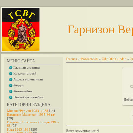
Гарнизон Ве
Главная
»
Фотоальбом
»
ОДНОПОЛЧАНЕ
»
У
МЕНЮ САЙТА
Главная страница
Каталог статей
Адреса однополчан
Форум
Фотоальбом
Новый фотоальбом
Добав
КАТЕГОРИИ РАЗДЕЛА
Михаил Фурман 1983 -1988
[14]
Владимир Машенкин 1985-86 г.г.
[28]
Владимир Николаевич Токарь 1983-
88
[73]
Илья 1983-1984
[28]
Всего комментариев
:
4