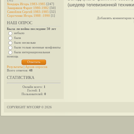
[32]
Бондарь Игорь 1983-1985
[247]
(шедевр телевизионной техники
Закирянов Фарит 1980-1982
[50]
Самойлов Сергей 1983-1985
[32]
Сороченко Игорь 1988 -1990
[1]
Добавлять комментарии м
НАШ ОПРОС
Была ли война последние 50 лет
небыло
была
было несколько
были только военные конфликты
была интернациональная
помощь
Результаты
|
Архив опросов
Всего ответов:
48
СТАТИСТИКА
Онлайн всего:
1
Гостей:
1
Пользователей:
0
COPYRIGHT MYCORP © 2026