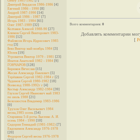
Genry 1981-1982
[7]
Дмитрий Бердасов 1986-1986
[4]
Евгений 1986 - 1990
[8]
Андрей 1987-1990
[14]
Дмитрий 1986 - 1987
[7]
Игорь 1983 - 1984
[61]
Всего комментариев
:
0
Олег 1987-1989
[32]
Колтаков Алексей 1988-90
[27]
Климов Сергей Викторович 1983-
Добавлять комментарии могу
1986
[12]
[
Р
Файлясов Игорь Идрисович 1985
год
[3]
Бевз Виктор май-ноябрь 1984
[3]
Юсеев
[19]
Угроватов Виктор 1979 - 1981
[23]
Ипатов Анатолий 1982 - 1984
[9]
ГОНЧАРОВ
[128]
Бирюков Вячеслав
[15]
Жосан Александр Павлович
[5]
Терёшкин Сергей 1982-1984 г
[2]
Чудинов Сергей 1980-1982
[18]
Всеволод 1988-1992г г
[4]
Костыр Александр 1982-1984
[39]
Глухов Сергей Иванович май 1983
по июль 1988
[21]
Белохвостов Владимир 1983-1986
[0]
Трухов Олег Васильевич 1984
весна,1985 осень
[54]
Старшина 5-й роты Лысенко А. И.
осень 1984 - 1990
[10]
Сидорин Геннадий (1981-1982)
[7]
Евдокимов Александр 1976-1978
[20]
Федоров Cергей весна 1976-1978