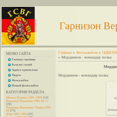
Гарнизон Ве
Главная
»
Фотоальбом
»
ОДНОП
МЕНЮ САЙТА
» Мордвинов - командир полка
Главная страница
Каталог статей
Мордви
Адреса однополчан
Мордвинов - командир полка
Форум
Фотоальбом
Новый фотоальбом
КАТЕГОРИИ РАЗДЕЛА
Михаил Фурман 1983 -1988
[14]
Владимир Машенкин 1985-86 г.г.
[28]
Владимир Николаевич Токарь 1983-
Добавл
88
[73]
Илья 1983-1984
[28]