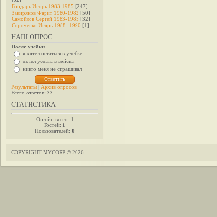
[32]
Бондарь Игорь 1983-1985
[247]
Закирянов Фарит 1980-1982
[50]
Самойлов Сергей 1983-1985
[32]
Сороченко Игорь 1988 -1990
[1]
НАШ ОПРОС
После учебки
я хотел остаться в учебке
хотел уехать в войска
никто меня не спрашивал
Результаты
|
Архив опросов
Всего ответов:
77
СТАТИСТИКА
Онлайн всего:
1
Гостей:
1
Пользователей:
0
COPYRIGHT MYCORP © 2026