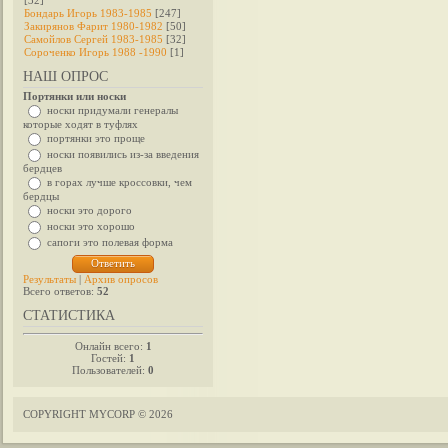
[32]
Бондарь Игорь 1983-1985
[247]
Закирянов Фарит 1980-1982
[50]
Самойлов Сергей 1983-1985
[32]
Сороченко Игорь 1988 -1990
[1]
НАШ ОПРОС
Портянки или носки
носки придумали генералы
которые ходят в туфлях
портянки это проще
носки появились из-за введения
бердцев
в горах лучше кроссовки, чем
бердцы
носки это дорого
носки это хорошо
сапоги это полевая форма
Результаты
|
Архив опросов
Всего ответов:
52
СТАТИСТИКА
Онлайн всего:
1
Гостей:
1
Пользователей:
0
COPYRIGHT MYCORP © 2026