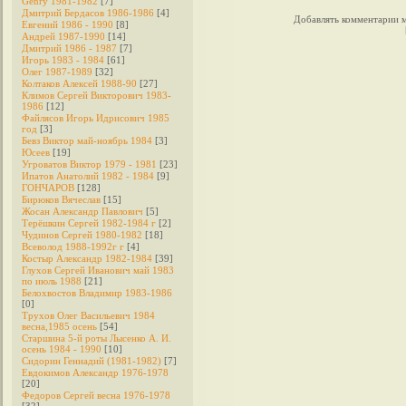
Genry 1981-1982
[7]
Дмитрий Бердасов 1986-1986
[4]
Добавлять комментарии м
Евгений 1986 - 1990
[8]
Андрей 1987-1990
[14]
Дмитрий 1986 - 1987
[7]
Игорь 1983 - 1984
[61]
Олег 1987-1989
[32]
Колтаков Алексей 1988-90
[27]
Климов Сергей Викторович 1983-
1986
[12]
Файлясов Игорь Идрисович 1985
год
[3]
Бевз Виктор май-ноябрь 1984
[3]
Юсеев
[19]
Угроватов Виктор 1979 - 1981
[23]
Ипатов Анатолий 1982 - 1984
[9]
ГОНЧАРОВ
[128]
Бирюков Вячеслав
[15]
Жосан Александр Павлович
[5]
Терёшкин Сергей 1982-1984 г
[2]
Чудинов Сергей 1980-1982
[18]
Всеволод 1988-1992г г
[4]
Костыр Александр 1982-1984
[39]
Глухов Сергей Иванович май 1983
по июль 1988
[21]
Белохвостов Владимир 1983-1986
[0]
Трухов Олег Васильевич 1984
весна,1985 осень
[54]
Старшина 5-й роты Лысенко А. И.
осень 1984 - 1990
[10]
Сидорин Геннадий (1981-1982)
[7]
Евдокимов Александр 1976-1978
[20]
Федоров Cергей весна 1976-1978