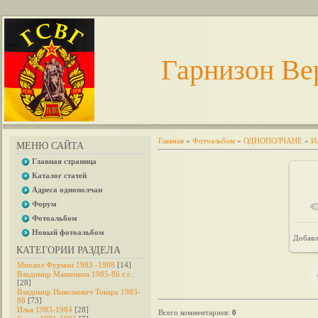
Гарнизон Ве
Главная
»
Фотоальбом
»
ОДНОПОЛЧАНЕ
»
И
МЕНЮ САЙТА
Главная страница
Каталог статей
Адреса однополчан
Форум
Фотоальбом
Новый фотоальбом
Добавл
КАТЕГОРИИ РАЗДЕЛА
Михаил Фурман 1983 -1988
[14]
Владимир Машенкин 1985-86 г.г.
[28]
Владимир Николаевич Токарь 1983-
88
[73]
Илья 1983-1984
[28]
Всего комментариев
:
0