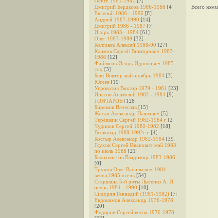
Genry 1981-1982
[7]
Дмитрий Бердасов 1986-1986
[4]
Всего комм
Евгений 1986 - 1990
[8]
Андрей 1987-1990
[14]
Дмитрий 1986 - 1987
[7]
Игорь 1983 - 1984
[61]
Олег 1987-1989
[32]
Колтаков Алексей 1988-90
[27]
Климов Сергей Викторович 1983-
1986
[12]
Файлясов Игорь Идрисович 1985
год
[3]
Бевз Виктор май-ноябрь 1984
[3]
Юсеев
[19]
Угроватов Виктор 1979 - 1981
[23]
Ипатов Анатолий 1982 - 1984
[9]
ГОНЧАРОВ
[128]
Бирюков Вячеслав
[15]
Жосан Александр Павлович
[5]
Терёшкин Сергей 1982-1984 г
[2]
Чудинов Сергей 1980-1982
[18]
Всеволод 1988-1992г г
[4]
Костыр Александр 1982-1984
[39]
Глухов Сергей Иванович май 1983
по июль 1988
[21]
Белохвостов Владимир 1983-1986
[0]
Трухов Олег Васильевич 1984
весна,1985 осень
[54]
Старшина 5-й роты Лысенко А. И.
осень 1984 - 1990
[10]
Сидорин Геннадий (1981-1982)
[7]
Евдокимов Александр 1976-1978
[20]
Федоров Cергей весна 1976-1978