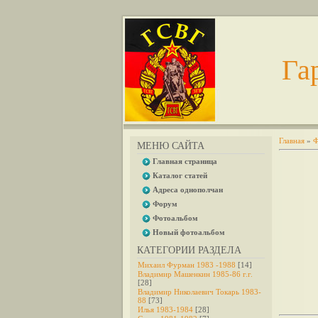
Га
Главная
»
Ф
МЕНЮ САЙТА
Главная страница
Каталог статей
Адреса однополчан
Форум
Фотоальбом
Новый фотоальбом
КАТЕГОРИИ РАЗДЕЛА
Михаил Фурман 1983 -1988
[14]
Владимир Машенкин 1985-86 г.г.
[28]
Владимир Николаевич Токарь 1983-
88
[73]
Илья 1983-1984
[28]