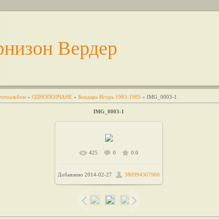
рнизон Вердер
отоальбом
»
ОДНОПОЛЧАНЕ
»
Бондарь Игорь 1983-1985
» IMG_0003-1
IMG_0003-1
425
0
0.0
В реальном размере
1599x975
Добавлено
2014-02-27
380994307960
/ 183.2Kb