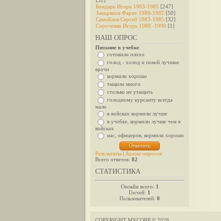
[32]
Бондарь Игорь 1983-1985
[247]
Закирянов Фарит 1980-1982
[50]
Самойлов Сергей 1983-1985
[32]
Сороченко Игорь 1988 -1990
[1]
НАШ ОПРОС
Питание в учебке
готовили плохо
голод - холод и покой лучшие
врачи
кормили хорошо
тащили много
столько не утащить
голодному курсанту всегда
мало
в войсках кормили лучше
в учебке, кормили лучше чем в
войсках
нас, офицеров, кормили хорошо
Результаты
|
Архив опросов
Всего ответов:
82
СТАТИСТИКА
Онлайн всего:
1
Гостей:
1
Пользователей:
0
COPYRIGHT MYCORP © 2026