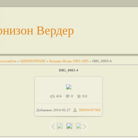
рнизон Вердер
отоальбом
»
ОДНОПОЛЧАНЕ
»
Бондарь Игорь 1983-1985
» IMG_0003-4
IMG_0003-4
414
0
0.0
В реальном размере
/
1194x828
Добавлено
2014-02-27
380994307960
165.9Kb