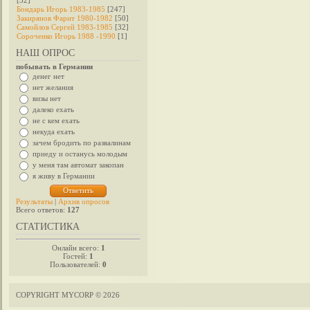
[32]
Бондарь Игорь 1983-1985
[247]
Закирянов Фарит 1980-1982
[50]
Самойлов Сергей 1983-1985
[32]
Сороченко Игорь 1988 -1990
[1]
НАШ ОПРОС
побывать в Германии
денег нет
нет желания
визы нет
далеко ехать
не с кем ехать
некуда ехать
зачем бродить по развалинам
приеду и останусь молодым
у меня там автомат закопан
я живу в Германии
Результаты
|
Архив опросов
Всего ответов:
127
СТАТИСТИКА
Онлайн всего:
1
Гостей:
1
Пользователей:
0
COPYRIGHT MYCORP © 2026