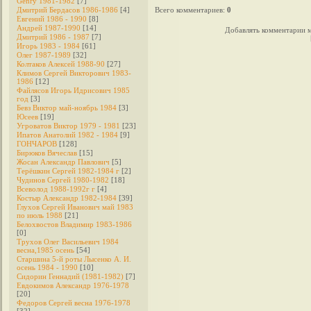
Genry 1981-1982
[7]
Дмитрий Бердасов 1986-1986
[4]
Всего комментариев
:
0
Евгений 1986 - 1990
[8]
Андрей 1987-1990
[14]
Добавлять комментарии м
Дмитрий 1986 - 1987
[7]
Игорь 1983 - 1984
[61]
Олег 1987-1989
[32]
Колтаков Алексей 1988-90
[27]
Климов Сергей Викторович 1983-
1986
[12]
Файлясов Игорь Идрисович 1985
год
[3]
Бевз Виктор май-ноябрь 1984
[3]
Юсеев
[19]
Угроватов Виктор 1979 - 1981
[23]
Ипатов Анатолий 1982 - 1984
[9]
ГОНЧАРОВ
[128]
Бирюков Вячеслав
[15]
Жосан Александр Павлович
[5]
Терёшкин Сергей 1982-1984 г
[2]
Чудинов Сергей 1980-1982
[18]
Всеволод 1988-1992г г
[4]
Костыр Александр 1982-1984
[39]
Глухов Сергей Иванович май 1983
по июль 1988
[21]
Белохвостов Владимир 1983-1986
[0]
Трухов Олег Васильевич 1984
весна,1985 осень
[54]
Старшина 5-й роты Лысенко А. И.
осень 1984 - 1990
[10]
Сидорин Геннадий (1981-1982)
[7]
Евдокимов Александр 1976-1978
[20]
Федоров Cергей весна 1976-1978