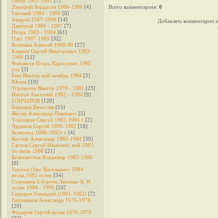
Genry 1981-1982
[7]
Дмитрий Бердасов 1986-1986
[4]
Всего комментариев
:
0
Евгений 1986 - 1990
[8]
Андрей 1987-1990
[14]
Добавлять комментарии м
Дмитрий 1986 - 1987
[7]
Игорь 1983 - 1984
[61]
Олег 1987-1989
[32]
Колтаков Алексей 1988-90
[27]
Климов Сергей Викторович 1983-
1986
[12]
Файлясов Игорь Идрисович 1985
год
[3]
Бевз Виктор май-ноябрь 1984
[3]
Юсеев
[19]
Угроватов Виктор 1979 - 1981
[23]
Ипатов Анатолий 1982 - 1984
[9]
ГОНЧАРОВ
[128]
Бирюков Вячеслав
[15]
Жосан Александр Павлович
[5]
Терёшкин Сергей 1982-1984 г
[2]
Чудинов Сергей 1980-1982
[18]
Всеволод 1988-1992г г
[4]
Костыр Александр 1982-1984
[39]
Глухов Сергей Иванович май 1983
по июль 1988
[21]
Белохвостов Владимир 1983-1986
[0]
Трухов Олег Васильевич 1984
весна,1985 осень
[54]
Старшина 5-й роты Лысенко А. И.
осень 1984 - 1990
[10]
Сидорин Геннадий (1981-1982)
[7]
Евдокимов Александр 1976-1978
[20]
Федоров Cергей весна 1976-1978