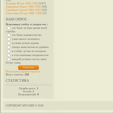
[32]
Бондарь Игорь 1983-1985
[247]
Закирянов Фарит 1980-1982
[50]
Самойлов Сергей 1983-1985
[32]
Сороченко Игорь 1988 -1990
[1]
НАШ ОПРОС
Вспоминая учебку я уверен что :
это было лучшее время моей
службы
это было издевательство
узнал много полезного
из меня делали дурака
теперь меня ничем не удивить
в учебку лучше не попадать
я стал опытным специалистом
каждый должен съесть свою
бочку говна
Результаты
|
Архив опросов
Всего ответов:
268
СТАТИСТИКА
Онлайн всего:
1
Гостей:
1
Пользователей:
0
COPYRIGHT MYCORP © 2026