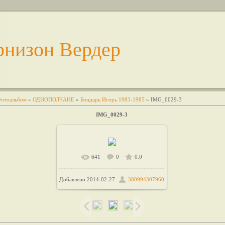
рнизон Вердер
отоальбом
»
ОДНОПОЛЧАНЕ
»
Бондарь Игорь 1983-1985
» IMG_0029-3
IMG_0029-3
641
0
0.0
В реальном размере
853x1209
Добавлено
2014-02-27
380994307960
/ 99.5Kb