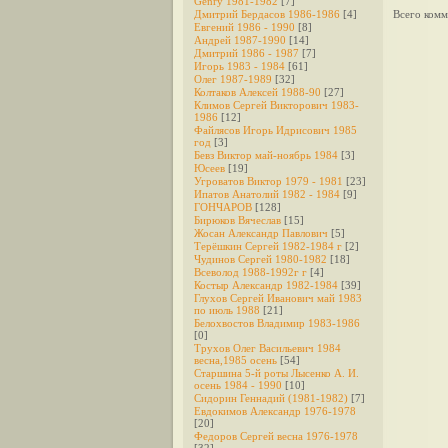
Genry 1981-1982
[7]
Дмитрий Бердасов 1986-1986
[4]
Всего комм
Евгений 1986 - 1990
[8]
Андрей 1987-1990
[14]
Дмитрий 1986 - 1987
[7]
Игорь 1983 - 1984
[61]
Олег 1987-1989
[32]
Колтаков Алексей 1988-90
[27]
Климов Сергей Викторович 1983-
1986
[12]
Файлясов Игорь Идрисович 1985
год
[3]
Бевз Виктор май-ноябрь 1984
[3]
Юсеев
[19]
Угроватов Виктор 1979 - 1981
[23]
Ипатов Анатолий 1982 - 1984
[9]
ГОНЧАРОВ
[128]
Бирюков Вячеслав
[15]
Жосан Александр Павлович
[5]
Терёшкин Сергей 1982-1984 г
[2]
Чудинов Сергей 1980-1982
[18]
Всеволод 1988-1992г г
[4]
Костыр Александр 1982-1984
[39]
Глухов Сергей Иванович май 1983
по июль 1988
[21]
Белохвостов Владимир 1983-1986
[0]
Трухов Олег Васильевич 1984
весна,1985 осень
[54]
Старшина 5-й роты Лысенко А. И.
осень 1984 - 1990
[10]
Сидорин Геннадий (1981-1982)
[7]
Евдокимов Александр 1976-1978
[20]
Федоров Cергей весна 1976-1978