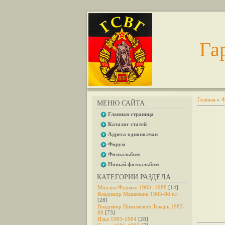
Га
Главная
»
Ф
МЕНЮ САЙТА
Главная страница
Каталог статей
Адреса однополчан
Форум
Фотоальбом
Новый фотоальбом
КАТЕГОРИИ РАЗДЕЛА
Михаил Фурман 1983 -1988
[14]
Владимир Машенкин 1985-86 г.г.
[28]
Владимир Николаевич Токарь 1983-
88
[73]
Илья 1983-1984
[28]