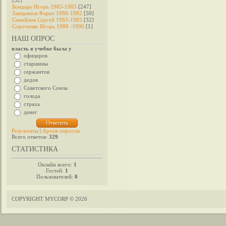
[32]
Бондарь Игорь 1983-1985
[247]
Закирянов Фарит 1980-1982
[50]
Самойлов Сергей 1983-1985
[32]
Сороченко Игорь 1988 -1990
[1]
НАШ ОПРОС
власть в учебке была у
офицеров
старшины
сержантов
дедов
Советского Союза
голода
страха
денег
Результаты
|
Архив опросов
Всего ответов:
329
СТАТИСТИКА
Онлайн всего:
1
Гостей:
1
Пользователей:
0
COPYRIGHT MYCORP © 2026