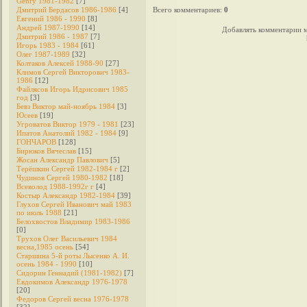
Genry 1981-1982
[7]
Дмитрий Бердасов 1986-1986
[4]
Всего комментариев
:
0
Евгений 1986 - 1990
[8]
Андрей 1987-1990
[14]
Добавлять комментарии м
Дмитрий 1986 - 1987
[7]
Игорь 1983 - 1984
[61]
Олег 1987-1989
[32]
Колтаков Алексей 1988-90
[27]
Климов Сергей Викторович 1983-
1986
[12]
Файлясов Игорь Идрисович 1985
год
[3]
Бевз Виктор май-ноябрь 1984
[3]
Юсеев
[19]
Угроватов Виктор 1979 - 1981
[23]
Ипатов Анатолий 1982 - 1984
[9]
ГОНЧАРОВ
[128]
Бирюков Вячеслав
[15]
Жосан Александр Павлович
[5]
Терёшкин Сергей 1982-1984 г
[2]
Чудинов Сергей 1980-1982
[18]
Всеволод 1988-1992г г
[4]
Костыр Александр 1982-1984
[39]
Глухов Сергей Иванович май 1983
по июль 1988
[21]
Белохвостов Владимир 1983-1986
[0]
Трухов Олег Васильевич 1984
весна,1985 осень
[54]
Старшина 5-й роты Лысенко А. И.
осень 1984 - 1990
[10]
Сидорин Геннадий (1981-1982)
[7]
Евдокимов Александр 1976-1978
[20]
Федоров Cергей весна 1976-1978