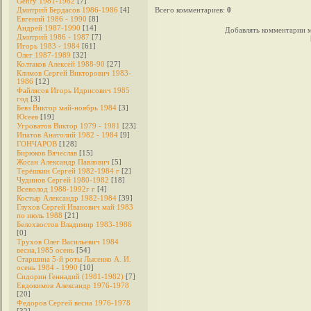
Genry 1981-1982
[7]
Дмитрий Бердасов 1986-1986
[4]
Всего комментариев
:
0
Евгений 1986 - 1990
[8]
Андрей 1987-1990
[14]
Добавлять комментарии м
Дмитрий 1986 - 1987
[7]
Игорь 1983 - 1984
[61]
Олег 1987-1989
[32]
Колтаков Алексей 1988-90
[27]
Климов Сергей Викторович 1983-
1986
[12]
Файлясов Игорь Идрисович 1985
год
[3]
Бевз Виктор май-ноябрь 1984
[3]
Юсеев
[19]
Угроватов Виктор 1979 - 1981
[23]
Ипатов Анатолий 1982 - 1984
[9]
ГОНЧАРОВ
[128]
Бирюков Вячеслав
[15]
Жосан Александр Павлович
[5]
Терёшкин Сергей 1982-1984 г
[2]
Чудинов Сергей 1980-1982
[18]
Всеволод 1988-1992г г
[4]
Костыр Александр 1982-1984
[39]
Глухов Сергей Иванович май 1983
по июль 1988
[21]
Белохвостов Владимир 1983-1986
[0]
Трухов Олег Васильевич 1984
весна,1985 осень
[54]
Старшина 5-й роты Лысенко А. И.
осень 1984 - 1990
[10]
Сидорин Геннадий (1981-1982)
[7]
Евдокимов Александр 1976-1978
[20]
Федоров Cергей весна 1976-1978