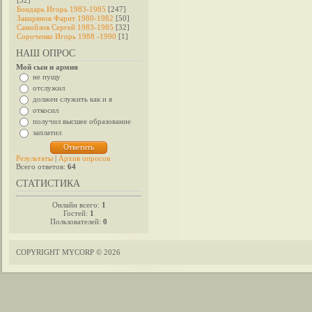
[32]
Бондарь Игорь 1983-1985
[247]
Закирянов Фарит 1980-1982
[50]
Самойлов Сергей 1983-1985
[32]
Сороченко Игорь 1988 -1990
[1]
НАШ ОПРОС
Мой сын и армия
не пущу
отслужил
должен служить как и я
откосил
получил высшее образование
заплатил
Результаты
|
Архив опросов
Всего ответов:
64
СТАТИСТИКА
Онлайн всего:
1
Гостей:
1
Пользователей:
0
COPYRIGHT MYCORP © 2026