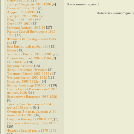
Genry 1981-1982
[7]
Дмитрий Бердасов 1986-1986
[4]
Всего комментариев
:
0
Евгений 1986 - 1990
[8]
Андрей 1987-1990
[14]
Добавлять комментарии м
Дмитрий 1986 - 1987
[7]
Игорь 1983 - 1984
[61]
Олег 1987-1989
[32]
Колтаков Алексей 1988-90
[27]
Климов Сергей Викторович 1983-
1986
[12]
Файлясов Игорь Идрисович 1985
год
[3]
Бевз Виктор май-ноябрь 1984
[3]
Юсеев
[19]
Угроватов Виктор 1979 - 1981
[23]
Ипатов Анатолий 1982 - 1984
[9]
ГОНЧАРОВ
[128]
Бирюков Вячеслав
[15]
Жосан Александр Павлович
[5]
Терёшкин Сергей 1982-1984 г
[2]
Чудинов Сергей 1980-1982
[18]
Всеволод 1988-1992г г
[4]
Костыр Александр 1982-1984
[39]
Глухов Сергей Иванович май 1983
по июль 1988
[21]
Белохвостов Владимир 1983-1986
[0]
Трухов Олег Васильевич 1984
весна,1985 осень
[54]
Старшина 5-й роты Лысенко А. И.
осень 1984 - 1990
[10]
Сидорин Геннадий (1981-1982)
[7]
Евдокимов Александр 1976-1978
[20]
Федоров Cергей весна 1976-1978