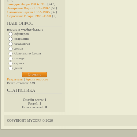
[32]
Бондарь Игорь 1983-1985
[247]
Закирянов Фарит 1980-1982
[50]
Самойлов Сергей 1983-1985
[32]
Сороченко Игорь 1988 -1990
[1]
НАШ ОПРОС
власть в учебке была у
офицеров
старшины
сержантов
дедов
Советского Союза
голода
страха
денег
Результаты
|
Архив опросов
Всего ответов:
329
СТАТИСТИКА
Онлайн всего:
1
Гостей:
1
Пользователей:
0
COPYRIGHT MYCORP © 2026