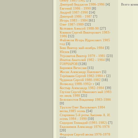
Genry 1981-1982
[7]
Дмитрий Бердасов 1986-1986
[4]
Всего комм
Евгений 1986 - 1990
[8]
Андрей 1987-1990
[14]
Дмитрий 1986 - 1987
[7]
Игорь 1983 - 1984
[61]
Олег 1987-1989
[32]
Колтаков Алексей 1988-90
[27]
Климов Сергей Викторович 1983-
1986
[12]
Файлясов Игорь Идрисович 1985
год
[3]
Бевз Виктор май-ноябрь 1984
[3]
Юсеев
[19]
Угроватов Виктор 1979 - 1981
[23]
Ипатов Анатолий 1982 - 1984
[9]
ГОНЧАРОВ
[128]
Бирюков Вячеслав
[15]
Жосан Александр Павлович
[5]
Терёшкин Сергей 1982-1984 г
[2]
Чудинов Сергей 1980-1982
[18]
Всеволод 1988-1992г г
[4]
Костыр Александр 1982-1984
[39]
Глухов Сергей Иванович май 1983
по июль 1988
[21]
Белохвостов Владимир 1983-1986
[0]
Трухов Олег Васильевич 1984
весна,1985 осень
[54]
Старшина 5-й роты Лысенко А. И.
осень 1984 - 1990
[10]
Сидорин Геннадий (1981-1982)
[7]
Евдокимов Александр 1976-1978
[20]
Федоров Cергей весна 1976-1978