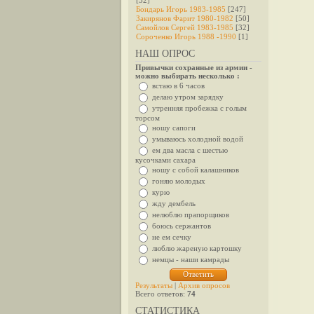
[32]
Бондарь Игорь 1983-1985
[247]
Закирянов Фарит 1980-1982
[50]
Самойлов Сергей 1983-1985
[32]
Сороченко Игорь 1988 -1990
[1]
НАШ ОПРОС
Привычки сохранные из армии -
можно выбирать несколько :
встаю в 6 часов
делаю утром зарядку
утренняя пробежка с голым
торсом
ношу сапоги
умываюсь холодной водой
ем два масла с шестью
кусочками сахара
ношу с собой калашников
гоняю молодых
курю
жду дембель
нелюблю прапорщиков
боюсь сержантов
не ем сечку
люблю жареную картошку
немцы - наши камрады
Результаты
|
Архив опросов
Всего ответов:
74
СТАТИСТИКА