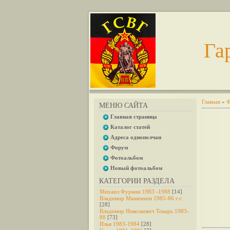
Га
Главная
»
Ф
МЕНЮ САЙТА
Главная страница
Каталог статей
Адреса однополчан
Форум
Фотоальбом
Новый фотоальбом
КАТЕГОРИИ РАЗДЕЛА
Михаил Фурман 1983 -1988
[14]
Владимир Машенкин 1985-86 г.г.
[28]
Владимир Николаевич Токарь 1983-
88
[73]
Илья 1983-1984
[28]