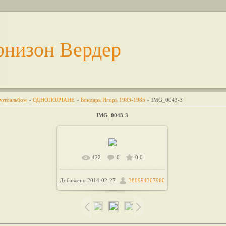
рнизон Вердер
отоальбом
»
ОДНОПОЛЧАНЕ
»
Бондарь Игорь 1983-1985
» IMG_0043-3
IMG_0043-3
422
0
0.0
В реальном размере
/
733x1107
Добавлено
2014-02-27
380994307960
51.8Kb