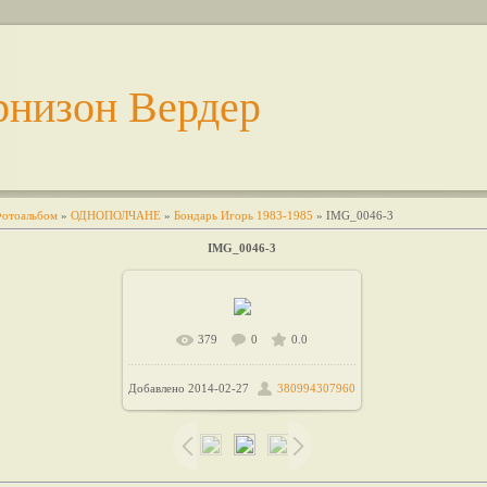
рнизон Вердер
отоальбом
»
ОДНОПОЛЧАНЕ
»
Бондарь Игорь 1983-1985
» IMG_0046-3
IMG_0046-3
379
0
0.0
В реальном размере
1600x964
Добавлено
2014-02-27
380994307960
/ 205.7Kb