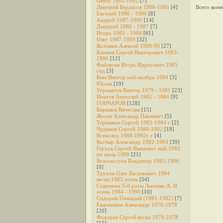
Genry 1981-1982
[7]
Дмитрий Бердасов 1986-1986
[4]
Всего комм
Евгений 1986 - 1990
[8]
Андрей 1987-1990
[14]
Дмитрий 1986 - 1987
[7]
Игорь 1983 - 1984
[61]
Олег 1987-1989
[32]
Колтаков Алексей 1988-90
[27]
Климов Сергей Викторович 1983-
1986
[12]
Файлясов Игорь Идрисович 1985
год
[3]
Бевз Виктор май-ноябрь 1984
[3]
Юсеев
[19]
Угроватов Виктор 1979 - 1981
[23]
Ипатов Анатолий 1982 - 1984
[9]
ГОНЧАРОВ
[128]
Бирюков Вячеслав
[15]
Жосан Александр Павлович
[5]
Терёшкин Сергей 1982-1984 г
[2]
Чудинов Сергей 1980-1982
[18]
Всеволод 1988-1992г г
[4]
Костыр Александр 1982-1984
[39]
Глухов Сергей Иванович май 1983
по июль 1988
[21]
Белохвостов Владимир 1983-1986
[0]
Трухов Олег Васильевич 1984
весна,1985 осень
[54]
Старшина 5-й роты Лысенко А. И.
осень 1984 - 1990
[10]
Сидорин Геннадий (1981-1982)
[7]
Евдокимов Александр 1976-1978
[20]
Федоров Cергей весна 1976-1978