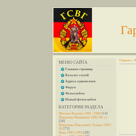
Га
Главная
»
Ф
МЕНЮ САЙТА
Главная страница
Каталог статей
Адреса однополчан
Форум
Фотоальбом
Новый фотоальбом
КАТЕГОРИИ РАЗДЕЛА
Михаил Фурман 1983 -1988
[14]
Владимир Машенкин 1985-86 г.г.
[28]
Владимир Николаевич Токарь 1983-
88
[73]
Илья 1983-1984
[28]