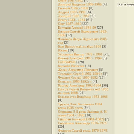
Genry 1981-1982
[7]
Дмитрий Бердасов 1986-1986
[4]
Всего комм
Евгений 1986 - 1990
[8]
Андрей 1987-1990
[14]
Дмитрий 1986 - 1987
[7]
Игорь 1983 - 1984
[61]
Олег 1987-1989
[32]
Колтаков Алексей 1988-90
[27]
Климов Сергей Викторович 1983-
1986
[12]
Файлясов Игорь Идрисович 1985
год
[3]
Бевз Виктор май-ноябрь 1984
[3]
Юсеев
[19]
Угроватов Виктор 1979 - 1981
[23]
Ипатов Анатолий 1982 - 1984
[9]
ГОНЧАРОВ
[128]
Бирюков Вячеслав
[15]
Жосан Александр Павлович
[5]
Терёшкин Сергей 1982-1984 г
[2]
Чудинов Сергей 1980-1982
[18]
Всеволод 1988-1992г г
[4]
Костыр Александр 1982-1984
[39]
Глухов Сергей Иванович май 1983
по июль 1988
[21]
Белохвостов Владимир 1983-1986
[0]
Трухов Олег Васильевич 1984
весна,1985 осень
[54]
Старшина 5-й роты Лысенко А. И.
осень 1984 - 1990
[10]
Сидорин Геннадий (1981-1982)
[7]
Евдокимов Александр 1976-1978
[20]
Федоров Cергей весна 1976-1978