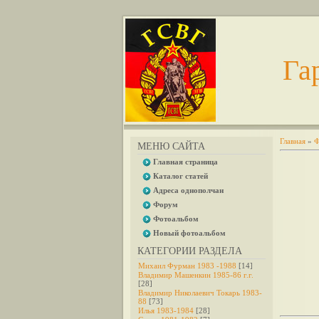
Га
Главная
»
Ф
МЕНЮ САЙТА
Главная страница
Каталог статей
Адреса однополчан
Форум
Фотоальбом
Новый фотоальбом
КАТЕГОРИИ РАЗДЕЛА
Михаил Фурман 1983 -1988
[14]
Владимир Машенкин 1985-86 г.г.
[28]
Владимир Николаевич Токарь 1983-
88
[73]
Илья 1983-1984
[28]