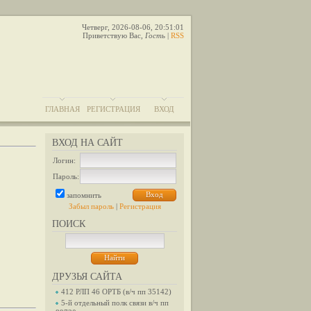
Четверг, 2026-08-06, 20:51:01
Приветствую Вас
,
Гость
|
RSS
ГЛАВНАЯ
РЕГИСТРАЦИЯ
ВХОД
ВХОД НА САЙТ
Логин:
Пароль:
запомнить
Забыл пароль
|
Регистрация
ПОИСК
ДРУЗЬЯ САЙТА
412 РЛП 46 ОРТБ (в/ч пп 35142)
5-й отдельный полк связи в/ч пп