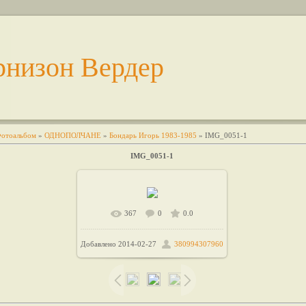
рнизон Вердер
отоальбом
»
ОДНОПОЛЧАНЕ
»
Бондарь Игорь 1983-1985
» IMG_0051-1
IMG_0051-1
367
0
0.0
В реальном размере
Добавлено
2014-02-27
380994307960
/ 132.6Kb
1600x1021