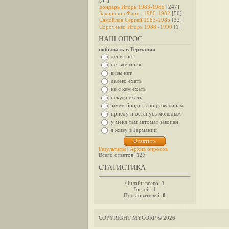
[32]
Бондарь Игорь 1983-1985
[247]
Закирянов Фарит 1980-1982
[50]
Самойлов Сергей 1983-1985
[32]
Сороченко Игорь 1988 -1990
[1]
НАШ ОПРОС
побывать в Германии
денег нет
нет желания
визы нет
далеко ехать
не с кем ехать
некуда ехать
зачем бродить по развалинам
приеду и останусь молодым
у меня там автомат закопан
я живу в Германии
Результаты
|
Архив опросов
Всего ответов:
127
СТАТИСТИКА
Онлайн всего:
1
Гостей:
1
Пользователей:
0
COPYRIGHT MYCORP © 2026