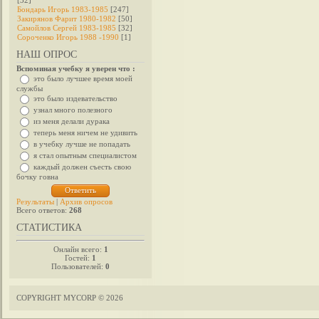
[32]
Бондарь Игорь 1983-1985
[247]
Закирянов Фарит 1980-1982
[50]
Самойлов Сергей 1983-1985
[32]
Сороченко Игорь 1988 -1990
[1]
НАШ ОПРОС
Вспоминая учебку я уверен что :
это было лучшее время моей
службы
это было издевательство
узнал много полезного
из меня делали дурака
теперь меня ничем не удивить
в учебку лучше не попадать
я стал опытным специалистом
каждый должен съесть свою
бочку говна
Результаты
|
Архив опросов
Всего ответов:
268
СТАТИСТИКА
Онлайн всего:
1
Гостей:
1
Пользователей:
0
COPYRIGHT MYCORP © 2026