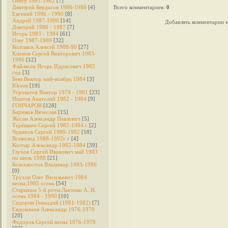
Genry 1981-1982
[7]
Дмитрий Бердасов 1986-1986
[4]
Всего комментариев
:
0
Евгений 1986 - 1990
[8]
Андрей 1987-1990
[14]
Добавлять комментарии м
Дмитрий 1986 - 1987
[7]
Игорь 1983 - 1984
[61]
Олег 1987-1989
[32]
Колтаков Алексей 1988-90
[27]
Климов Сергей Викторович 1983-
1986
[12]
Файлясов Игорь Идрисович 1985
год
[3]
Бевз Виктор май-ноябрь 1984
[3]
Юсеев
[19]
Угроватов Виктор 1979 - 1981
[23]
Ипатов Анатолий 1982 - 1984
[9]
ГОНЧАРОВ
[128]
Бирюков Вячеслав
[15]
Жосан Александр Павлович
[5]
Терёшкин Сергей 1982-1984 г
[2]
Чудинов Сергей 1980-1982
[18]
Всеволод 1988-1992г г
[4]
Костыр Александр 1982-1984
[39]
Глухов Сергей Иванович май 1983
по июль 1988
[21]
Белохвостов Владимир 1983-1986
[0]
Трухов Олег Васильевич 1984
весна,1985 осень
[54]
Старшина 5-й роты Лысенко А. И.
осень 1984 - 1990
[10]
Сидорин Геннадий (1981-1982)
[7]
Евдокимов Александр 1976-1978
[20]
Федоров Cергей весна 1976-1978