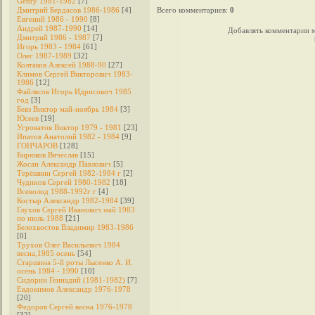
Genry 1981-1982
[7]
Дмитрий Бердасов 1986-1986
[4]
Всего комментариев
:
0
Евгений 1986 - 1990
[8]
Андрей 1987-1990
[14]
Добавлять комментарии м
Дмитрий 1986 - 1987
[7]
Игорь 1983 - 1984
[61]
Олег 1987-1989
[32]
Колтаков Алексей 1988-90
[27]
Климов Сергей Викторович 1983-
1986
[12]
Файлясов Игорь Идрисович 1985
год
[3]
Бевз Виктор май-ноябрь 1984
[3]
Юсеев
[19]
Угроватов Виктор 1979 - 1981
[23]
Ипатов Анатолий 1982 - 1984
[9]
ГОНЧАРОВ
[128]
Бирюков Вячеслав
[15]
Жосан Александр Павлович
[5]
Терёшкин Сергей 1982-1984 г
[2]
Чудинов Сергей 1980-1982
[18]
Всеволод 1988-1992г г
[4]
Костыр Александр 1982-1984
[39]
Глухов Сергей Иванович май 1983
по июль 1988
[21]
Белохвостов Владимир 1983-1986
[0]
Трухов Олег Васильевич 1984
весна,1985 осень
[54]
Старшина 5-й роты Лысенко А. И.
осень 1984 - 1990
[10]
Сидорин Геннадий (1981-1982)
[7]
Евдокимов Александр 1976-1978
[20]
Федоров Cергей весна 1976-1978