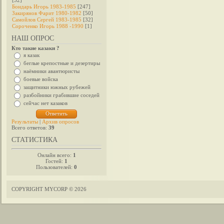
[32]
Бондарь Игорь 1983-1985
[247]
Закирянов Фарит 1980-1982
[50]
Самойлов Сергей 1983-1985
[32]
Сороченко Игорь 1988 -1990
[1]
НАШ ОПРОС
Кто такие казаки ?
я казак
беглые крепостные и дезертиры
наёмники авантюристы
боевые войска
защитники южных рубежей
разбойники грабившие соседей
сейчас нет казаков
Результаты
|
Архив опросов
Всего ответов:
39
СТАТИСТИКА
Онлайн всего:
1
Гостей:
1
Пользователей:
0
COPYRIGHT MYCORP © 2026