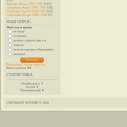
[32]
Бондарь Игорь 1983-1985
[247]
Закирянов Фарит 1980-1982
[50]
Самойлов Сергей 1983-1985
[32]
Сороченко Игорь 1988 -1990
[1]
НАШ ОПРОС
Мой сын и армия
не пущу
отслужил
должен служить как и я
откосил
получил высшее образование
заплатил
Результаты
|
Архив опросов
Всего ответов:
64
СТАТИСТИКА
Онлайн всего:
1
Гостей:
1
Пользователей:
0
COPYRIGHT MYCORP © 2026