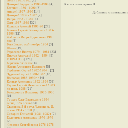
Genry 1981-1982
[7]
Дмитрий Бердасов 1986-1986
[4]
Всего комментариев
:
0
Евгений 1986 - 1990
[8]
Андрей 1987-1990
[14]
Добавлять комментарии м
Дмитрий 1986 - 1987
[7]
Игорь 1983 - 1984
[61]
Олег 1987-1989
[32]
Колтаков Алексей 1988-90
[27]
Климов Сергей Викторович 1983-
1986
[12]
Файлясов Игорь Идрисович 1985
год
[3]
Бевз Виктор май-ноябрь 1984
[3]
Юсеев
[19]
Угроватов Виктор 1979 - 1981
[23]
Ипатов Анатолий 1982 - 1984
[9]
ГОНЧАРОВ
[128]
Бирюков Вячеслав
[15]
Жосан Александр Павлович
[5]
Терёшкин Сергей 1982-1984 г
[2]
Чудинов Сергей 1980-1982
[18]
Всеволод 1988-1992г г
[4]
Костыр Александр 1982-1984
[39]
Глухов Сергей Иванович май 1983
по июль 1988
[21]
Белохвостов Владимир 1983-1986
[0]
Трухов Олег Васильевич 1984
весна,1985 осень
[54]
Старшина 5-й роты Лысенко А. И.
осень 1984 - 1990
[10]
Сидорин Геннадий (1981-1982)
[7]
Евдокимов Александр 1976-1978
[20]
Федоров Cергей весна 1976-1978