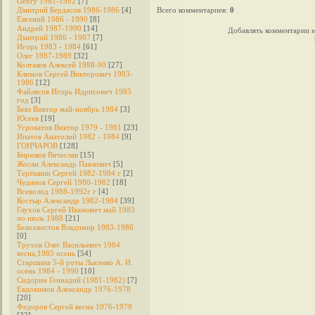
Genry 1981-1982
[7]
Дмитрий Бердасов 1986-1986
[4]
Всего комментариев
:
0
Евгений 1986 - 1990
[8]
Андрей 1987-1990
[14]
Добавлять комментарии м
Дмитрий 1986 - 1987
[7]
Игорь 1983 - 1984
[61]
Олег 1987-1989
[32]
Колтаков Алексей 1988-90
[27]
Климов Сергей Викторович 1983-
1986
[12]
Файлясов Игорь Идрисович 1985
год
[3]
Бевз Виктор май-ноябрь 1984
[3]
Юсеев
[19]
Угроватов Виктор 1979 - 1981
[23]
Ипатов Анатолий 1982 - 1984
[9]
ГОНЧАРОВ
[128]
Бирюков Вячеслав
[15]
Жосан Александр Павлович
[5]
Терёшкин Сергей 1982-1984 г
[2]
Чудинов Сергей 1980-1982
[18]
Всеволод 1988-1992г г
[4]
Костыр Александр 1982-1984
[39]
Глухов Сергей Иванович май 1983
по июль 1988
[21]
Белохвостов Владимир 1983-1986
[0]
Трухов Олег Васильевич 1984
весна,1985 осень
[54]
Старшина 5-й роты Лысенко А. И.
осень 1984 - 1990
[10]
Сидорин Геннадий (1981-1982)
[7]
Евдокимов Александр 1976-1978
[20]
Федоров Cергей весна 1976-1978