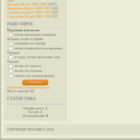
[32]
Бондарь Игорь 1983-1985
[247]
Закирянов Фарит 1980-1982
[50]
Самойлов Сергей 1983-1985
[32]
Сороченко Игорь 1988 -1990
[1]
НАШ ОПРОС
Портянки или носки
носки придумали генералы
которые ходят в туфлях
портянки это проще
носки появились из-за введения
бердцев
в горах лучше кроссовки, чем
бердцы
носки это дорого
носки это хорошо
сапоги это полевая форма
Результаты
|
Архив опросов
Всего ответов:
52
СТАТИСТИКА
Онлайн всего:
1
Гостей:
1
Пользователей:
0
COPYRIGHT MYCORP © 2026