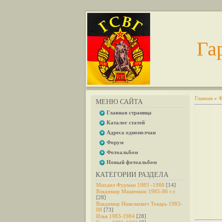
Га
Главная
»
Ф
МЕНЮ САЙТА
Главная страница
Каталог статей
Адреса однополчан
Форум
Фотоальбом
Новый фотоальбом
КАТЕГОРИИ РАЗДЕЛА
Михаил Фурман 1983 -1988
[14]
Владимир Машенкин 1985-86 г.г.
[28]
Владимир Николаевич Токарь 1983-
88
[73]
Илья 1983-1984
[28]