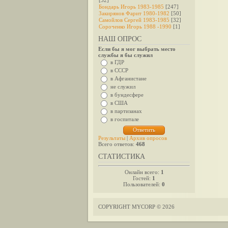
[32]
Бондарь Игорь 1983-1985
[247]
Закирянов Фарит 1980-1982
[50]
Самойлов Сергей 1983-1985
[32]
Сороченко Игорь 1988 -1990
[1]
НАШ ОПРОС
Если бы я мог выбрать место
службы я бы служил
в ГДР
в СССР
в Афганистане
не служил
в бундесфере
в США
в партизанах
в госпитале
Результаты
|
Архив опросов
Всего ответов:
468
СТАТИСТИКА
Онлайн всего:
1
Гостей:
1
Пользователей:
0
COPYRIGHT MYCORP © 2026