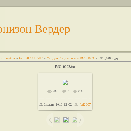
рнизон Вердер
отоальбом
»
ОДНОПОЛЧАНЕ
»
Федоров Cергей весна 1976-1978
» IMG_0002.jpg
IMG_0002.jpg
465
0
0.0
В реальном размере
Добавлено
2013-12-02
fed2007
/ 236.1Kb
1600x1169