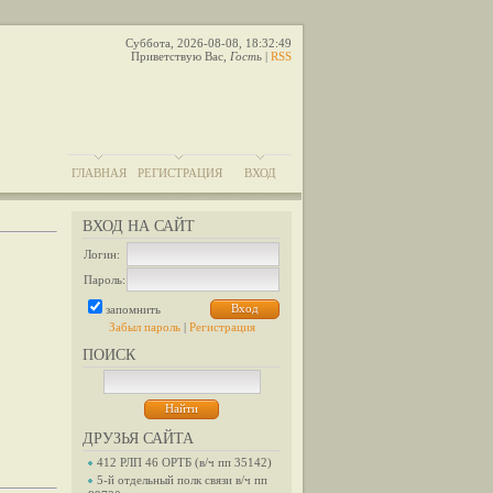
Суббота, 2026-08-08, 18:32:49
Приветствую Вас
,
Гость
|
RSS
ГЛАВНАЯ
РЕГИСТРАЦИЯ
ВХОД
ВХОД НА САЙТ
Логин:
Пароль:
запомнить
Забыл пароль
|
Регистрация
ПОИСК
ДРУЗЬЯ САЙТА
412 РЛП 46 ОРТБ (в/ч пп 35142)
5-й отдельный полк связи в/ч пп