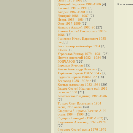
Genry 1981-1982
[7]
Дмитрий Бердасов 1986-1986
[4]
Всего комм
Евгений 1986 - 1990
[8]
Андрей 1987-1990
[14]
Дмитрий 1986 - 1987
[7]
Игорь 1983 - 1984
[61]
Олег 1987-1989
[32]
Колтаков Алексей 1988-90
[27]
Климов Сергей Викторович 1983-
1986
[12]
Файлясов Игорь Идрисович 1985
год
[3]
Бевз Виктор май-ноябрь 1984
[3]
Юсеев
[19]
Угроватов Виктор 1979 - 1981
[23]
Ипатов Анатолий 1982 - 1984
[9]
ГОНЧАРОВ
[128]
Бирюков Вячеслав
[15]
Жосан Александр Павлович
[5]
Терёшкин Сергей 1982-1984 г
[2]
Чудинов Сергей 1980-1982
[18]
Всеволод 1988-1992г г
[4]
Костыр Александр 1982-1984
[39]
Глухов Сергей Иванович май 1983
по июль 1988
[21]
Белохвостов Владимир 1983-1986
[0]
Трухов Олег Васильевич 1984
весна,1985 осень
[54]
Старшина 5-й роты Лысенко А. И.
осень 1984 - 1990
[10]
Сидорин Геннадий (1981-1982)
[7]
Евдокимов Александр 1976-1978
[20]
Федоров Cергей весна 1976-1978