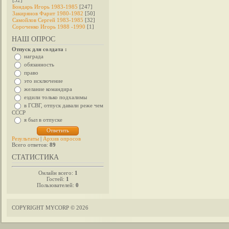
[32]
Бондарь Игорь 1983-1985
[247]
Закирянов Фарит 1980-1982
[50]
Самойлов Сергей 1983-1985
[32]
Сороченко Игорь 1988 -1990
[1]
НАШ ОПРОС
Отпуск для солдата :
награда
обязанность
право
это исключение
желание командира
ездили только подхалимы
в ГСВГ, отпуск давали реже чем
СССР
я был в отпуске
Результаты
|
Архив опросов
Всего ответов:
89
СТАТИСТИКА
Онлайн всего:
1
Гостей:
1
Пользователей:
0
COPYRIGHT MYCORP © 2026