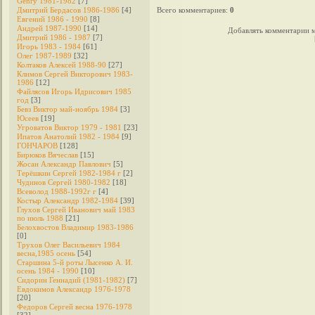
Genry 1981-1982
[7]
Дмитрий Бердасов 1986-1986
[4]
Всего комментариев
:
0
Евгений 1986 - 1990
[8]
Андрей 1987-1990
[14]
Добавлять комментарии м
Дмитрий 1986 - 1987
[7]
Игорь 1983 - 1984
[61]
Олег 1987-1989
[32]
Колтаков Алексей 1988-90
[27]
Климов Сергей Викторович 1983-
1986
[12]
Файлясов Игорь Идрисович 1985
год
[3]
Бевз Виктор май-ноябрь 1984
[3]
Юсеев
[19]
Угроватов Виктор 1979 - 1981
[23]
Ипатов Анатолий 1982 - 1984
[9]
ГОНЧАРОВ
[128]
Бирюков Вячеслав
[15]
Жосан Александр Павлович
[5]
Терёшкин Сергей 1982-1984 г
[2]
Чудинов Сергей 1980-1982
[18]
Всеволод 1988-1992г г
[4]
Костыр Александр 1982-1984
[39]
Глухов Сергей Иванович май 1983
по июль 1988
[21]
Белохвостов Владимир 1983-1986
[0]
Трухов Олег Васильевич 1984
весна,1985 осень
[54]
Старшина 5-й роты Лысенко А. И.
осень 1984 - 1990
[10]
Сидорин Геннадий (1981-1982)
[7]
Евдокимов Александр 1976-1978
[20]
Федоров Cергей весна 1976-1978