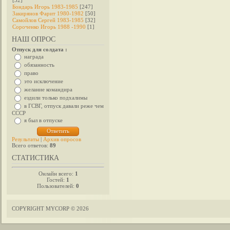
[32]
Бондарь Игорь 1983-1985
[247]
Закирянов Фарит 1980-1982
[50]
Самойлов Сергей 1983-1985
[32]
Сороченко Игорь 1988 -1990
[1]
НАШ ОПРОС
Отпуск для солдата :
награда
обязанность
право
это исключение
желание командира
ездили только подхалимы
в ГСВГ, отпуск давали реже чем
СССР
я был в отпуске
Результаты
|
Архив опросов
Всего ответов:
89
СТАТИСТИКА
Онлайн всего:
1
Гостей:
1
Пользователей:
0
COPYRIGHT MYCORP © 2026