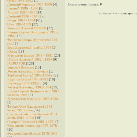
Genry 1981-1982
[7]
Дмитрий Бердасов 1986-1986
[4]
Всего комментариев
:
0
Евгений 1986 - 1990
[8]
Андрей 1987-1990
[14]
Добавлять комментарии м
Дмитрий 1986 - 1987
[7]
Игорь 1983 - 1984
[61]
Олег 1987-1989
[32]
Колтаков Алексей 1988-90
[27]
Климов Сергей Викторович 1983-
1986
[12]
Файлясов Игорь Идрисович 1985
год
[3]
Бевз Виктор май-ноябрь 1984
[3]
Юсеев
[19]
Угроватов Виктор 1979 - 1981
[23]
Ипатов Анатолий 1982 - 1984
[9]
ГОНЧАРОВ
[128]
Бирюков Вячеслав
[15]
Жосан Александр Павлович
[5]
Терёшкин Сергей 1982-1984 г
[2]
Чудинов Сергей 1980-1982
[18]
Всеволод 1988-1992г г
[4]
Костыр Александр 1982-1984
[39]
Глухов Сергей Иванович май 1983
по июль 1988
[21]
Белохвостов Владимир 1983-1986
[0]
Трухов Олег Васильевич 1984
весна,1985 осень
[54]
Старшина 5-й роты Лысенко А. И.
осень 1984 - 1990
[10]
Сидорин Геннадий (1981-1982)
[7]
Евдокимов Александр 1976-1978
[20]
Федоров Cергей весна 1976-1978