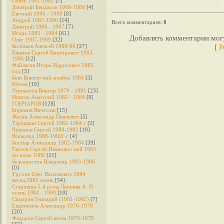
Genry 1981-1982
[7]
Дмитрий Бердасов 1986-1986
[4]
Евгений 1986 - 1990
[8]
Андрей 1987-1990
[14]
Всего комментариев
:
0
Дмитрий 1986 - 1987
[7]
Игорь 1983 - 1984
[61]
Добавлять комментарии могу
Олег 1987-1989
[32]
[
Р
Колтаков Алексей 1988-90
[27]
Климов Сергей Викторович 1983-
1986
[12]
Файлясов Игорь Идрисович 1985
год
[3]
Бевз Виктор май-ноябрь 1984
[3]
Юсеев
[19]
Угроватов Виктор 1979 - 1981
[23]
Ипатов Анатолий 1982 - 1984
[9]
ГОНЧАРОВ
[128]
Бирюков Вячеслав
[15]
Жосан Александр Павлович
[5]
Терёшкин Сергей 1982-1984 г
[2]
Чудинов Сергей 1980-1982
[18]
Всеволод 1988-1992г г
[4]
Костыр Александр 1982-1984
[39]
Глухов Сергей Иванович май 1983
по июль 1988
[21]
Белохвостов Владимир 1983-1986
[0]
Трухов Олег Васильевич 1984
весна,1985 осень
[54]
Старшина 5-й роты Лысенко А. И.
осень 1984 - 1990
[10]
Сидорин Геннадий (1981-1982)
[7]
Евдокимов Александр 1976-1978
[20]
Федоров Cергей весна 1976-1978