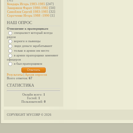
[32]
Бондарь Игорь 1983-1985
[247]
Закирянов Фарит 1980-1982
[50]
Самойлов Сергей 1983-1985
[32]
Сороченко Игорь 1988 -1990
[1]
НАШ ОПРОС
Отношение к прапорщикам
специалист который всегда
рядом
ворюги и пьяницы
люди деньги зарабатывают
только в армии им место
в армии прапорщики заменяют
офицеров
я был прапорщиком
Результаты
|
Архив опросов
Всего ответов:
67
СТАТИСТИКА
Онлайн всего:
1
Гостей:
1
Пользователей:
0
COPYRIGHT MYCORP © 2026