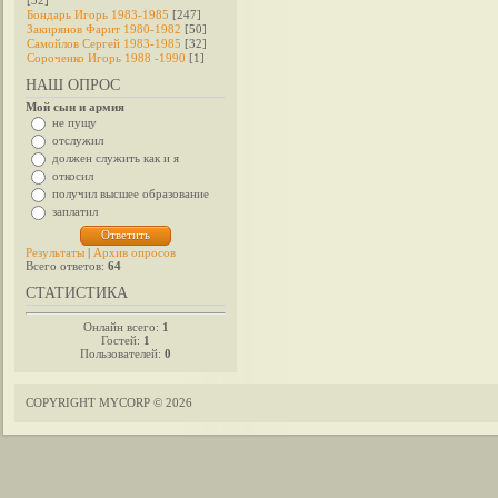
[32]
Бондарь Игорь 1983-1985
[247]
Закирянов Фарит 1980-1982
[50]
Самойлов Сергей 1983-1985
[32]
Сороченко Игорь 1988 -1990
[1]
НАШ ОПРОС
Мой сын и армия
не пущу
отслужил
должен служить как и я
откосил
получил высшее образование
заплатил
Результаты
|
Архив опросов
Всего ответов:
64
СТАТИСТИКА
Онлайн всего:
1
Гостей:
1
Пользователей:
0
COPYRIGHT MYCORP © 2026