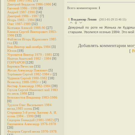
Genry 1981-1982
[7]
Дмитрий Бердасов 1986-1986
[4]
Всего комментариев
:
1
Евгений 1986 - 1990
[8]
Андрей 1987-1990
[14]
Дмитрий 1986 - 1987
[7]
1
Владимир Левин
Игорь 1983 - 1984
[61]
(2011-01-29 13:40:15)
0
Олег 1987-1989
[32]
Дежурный по роте не Женька ли Кудряшо
Колтаков Алексей 1988-90
[27]
Климов Сергей Викторович 1983-
старшим. Уволился осенью 1984г. Это мой
1986
[12]
Файлясов Игорь Идрисович 1985
год
[3]
Добавлять комментарии могу
Бевз Виктор май-ноябрь 1984
[3]
[
Р
Юсеев
[19]
Угроватов Виктор 1979 - 1981
[23]
Ипатов Анатолий 1982 - 1984
[9]
ГОНЧАРОВ
[128]
Бирюков Вячеслав
[15]
Жосан Александр Павлович
[5]
Терёшкин Сергей 1982-1984 г
[2]
Чудинов Сергей 1980-1982
[18]
Всеволод 1988-1992г г
[4]
Костыр Александр 1982-1984
[39]
Глухов Сергей Иванович май 1983
по июль 1988
[21]
Белохвостов Владимир 1983-1986
[0]
Трухов Олег Васильевич 1984
весна,1985 осень
[54]
Старшина 5-й роты Лысенко А. И.
осень 1984 - 1990
[10]
Сидорин Геннадий (1981-1982)
[7]
Евдокимов Александр 1976-1978
[20]
Федоров Cергей весна 1976-1978