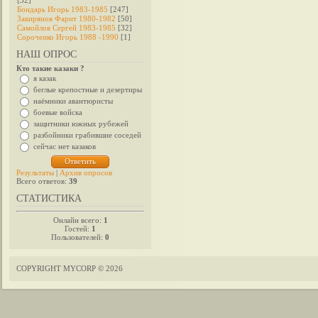
[32]
Бондарь Игорь 1983-1985
[247]
Закирянов Фарит 1980-1982
[50]
Самойлов Сергей 1983-1985
[32]
Сороченко Игорь 1988 -1990
[1]
НАШ ОПРОС
Кто такие казаки ?
я казак
беглые крепостные и дезертиры
наёмники авантюристы
боевые войска
защитники южных рубежей
разбойники грабившие соседей
сейчас нет казаков
Результаты
|
Архив опросов
Всего ответов:
39
СТАТИСТИКА
Онлайн всего:
1
Гостей:
1
Пользователей:
0
COPYRIGHT MYCORP © 2026