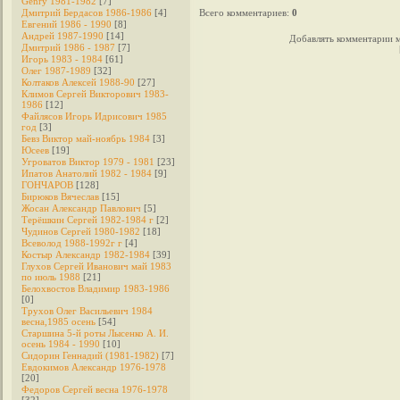
Genry 1981-1982
[7]
Дмитрий Бердасов 1986-1986
[4]
Всего комментариев
:
0
Евгений 1986 - 1990
[8]
Андрей 1987-1990
[14]
Добавлять комментарии м
Дмитрий 1986 - 1987
[7]
Игорь 1983 - 1984
[61]
Олег 1987-1989
[32]
Колтаков Алексей 1988-90
[27]
Климов Сергей Викторович 1983-
1986
[12]
Файлясов Игорь Идрисович 1985
год
[3]
Бевз Виктор май-ноябрь 1984
[3]
Юсеев
[19]
Угроватов Виктор 1979 - 1981
[23]
Ипатов Анатолий 1982 - 1984
[9]
ГОНЧАРОВ
[128]
Бирюков Вячеслав
[15]
Жосан Александр Павлович
[5]
Терёшкин Сергей 1982-1984 г
[2]
Чудинов Сергей 1980-1982
[18]
Всеволод 1988-1992г г
[4]
Костыр Александр 1982-1984
[39]
Глухов Сергей Иванович май 1983
по июль 1988
[21]
Белохвостов Владимир 1983-1986
[0]
Трухов Олег Васильевич 1984
весна,1985 осень
[54]
Старшина 5-й роты Лысенко А. И.
осень 1984 - 1990
[10]
Сидорин Геннадий (1981-1982)
[7]
Евдокимов Александр 1976-1978
[20]
Федоров Cергей весна 1976-1978