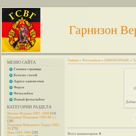
Гарнизон Ве
Главная
»
Фотоальбом
»
ОДНОПОЛЧАНЕ
»
Т
МЕНЮ САЙТА
Главная страница
Каталог статей
Адреса однополчан
Форум
Фотоальбом
Новый фотоальбом
Добав
КАТЕГОРИИ РАЗДЕЛА
Михаил Фурман 1983 -1988
[14]
Владимир Машенкин 1985-86 г.г.
[28]
Владимир Николаевич Токарь 1983-
88
[73]
Илья 1983-1984
[28]
Всего комментариев
:
0