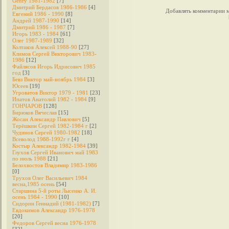
Genry 1981-1982
[7]
Дмитрий Бердасов 1986-1986
[4]
Добавлять комментарии м
Евгений 1986 - 1990
[8]
Андрей 1987-1990
[14]
Дмитрий 1986 - 1987
[7]
Игорь 1983 - 1984
[61]
Олег 1987-1989
[32]
Колтаков Алексей 1988-90
[27]
Климов Сергей Викторович 1983-
1986
[12]
Файлясов Игорь Идрисович 1985
год
[3]
Бевз Виктор май-ноябрь 1984
[3]
Юсеев
[19]
Угроватов Виктор 1979 - 1981
[23]
Ипатов Анатолий 1982 - 1984
[9]
ГОНЧАРОВ
[128]
Бирюков Вячеслав
[15]
Жосан Александр Павлович
[5]
Терёшкин Сергей 1982-1984 г
[2]
Чудинов Сергей 1980-1982
[18]
Всеволод 1988-1992г г
[4]
Костыр Александр 1982-1984
[39]
Глухов Сергей Иванович май 1983
по июль 1988
[21]
Белохвостов Владимир 1983-1986
[0]
Трухов Олег Васильевич 1984
весна,1985 осень
[54]
Старшина 5-й роты Лысенко А. И.
осень 1984 - 1990
[10]
Сидорин Геннадий (1981-1982)
[7]
Евдокимов Александр 1976-1978
[20]
Федоров Cергей весна 1976-1978