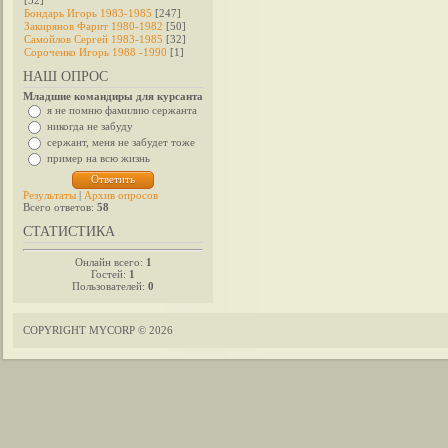
[32]
Бондарь Игорь 1983-1985
[247]
Закирянов Фарит 1980-1982
[50]
Самойлов Сергей 1983-1985
[32]
Сороченко Игорь 1988 -1990
[1]
НАШ ОПРОС
Младшие командиры для курсанта
я не помню фамилию сержанта
никогда не забуду
сержант, меня не забудет тоже
пример на всю жизнь
Результаты
|
Архив опросов
Всего ответов:
58
СТАТИСТИКА
Онлайн всего:
1
Гостей:
1
Пользователей:
0
COPYRIGHT MYCORP © 2026