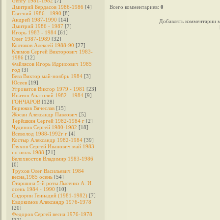
Genry 1981-1982
[7]
Дмитрий Бердасов 1986-1986
[4]
Всего комментариев
:
0
Евгений 1986 - 1990
[8]
Андрей 1987-1990
[14]
Добавлять комментарии м
Дмитрий 1986 - 1987
[7]
Игорь 1983 - 1984
[61]
Олег 1987-1989
[32]
Колтаков Алексей 1988-90
[27]
Климов Сергей Викторович 1983-
1986
[12]
Файлясов Игорь Идрисович 1985
год
[3]
Бевз Виктор май-ноябрь 1984
[3]
Юсеев
[19]
Угроватов Виктор 1979 - 1981
[23]
Ипатов Анатолий 1982 - 1984
[9]
ГОНЧАРОВ
[128]
Бирюков Вячеслав
[15]
Жосан Александр Павлович
[5]
Терёшкин Сергей 1982-1984 г
[2]
Чудинов Сергей 1980-1982
[18]
Всеволод 1988-1992г г
[4]
Костыр Александр 1982-1984
[39]
Глухов Сергей Иванович май 1983
по июль 1988
[21]
Белохвостов Владимир 1983-1986
[0]
Трухов Олег Васильевич 1984
весна,1985 осень
[54]
Старшина 5-й роты Лысенко А. И.
осень 1984 - 1990
[10]
Сидорин Геннадий (1981-1982)
[7]
Евдокимов Александр 1976-1978
[20]
Федоров Cергей весна 1976-1978