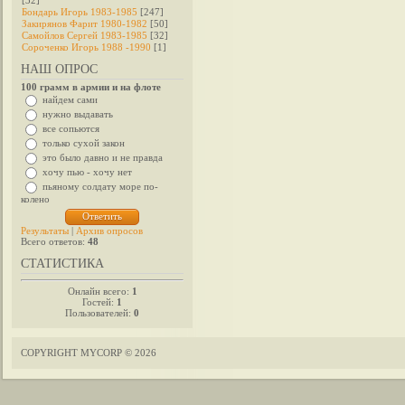
[32]
Бондарь Игорь 1983-1985
[247]
Закирянов Фарит 1980-1982
[50]
Самойлов Сергей 1983-1985
[32]
Сороченко Игорь 1988 -1990
[1]
НАШ ОПРОС
100 грамм в армии и на флоте
найдем сами
нужно выдавать
все сопьются
только сухой закон
это было давно и не правда
хочу пью - хочу нет
пьяному солдату море по-
колено
Результаты
|
Архив опросов
Всего ответов:
48
СТАТИСТИКА
Онлайн всего:
1
Гостей:
1
Пользователей:
0
COPYRIGHT MYCORP © 2026