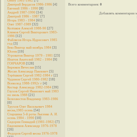
Genry 1981-1982
[7]
Дмитрий Бердасов 1986-1986
[4]
Всего комментариев
:
0
Евгений 1986 - 1990
[8]
Андрей 1987-1990
[14]
Добавлять комментарии м
Дмитрий 1986 - 1987
[7]
Игорь 1983 - 1984
[61]
Олег 1987-1989
[32]
Колтаков Алексей 1988-90
[27]
Климов Сергей Викторович 1983-
1986
[12]
Файлясов Игорь Идрисович 1985
год
[3]
Бевз Виктор май-ноябрь 1984
[3]
Юсеев
[19]
Угроватов Виктор 1979 - 1981
[23]
Ипатов Анатолий 1982 - 1984
[9]
ГОНЧАРОВ
[128]
Бирюков Вячеслав
[15]
Жосан Александр Павлович
[5]
Терёшкин Сергей 1982-1984 г
[2]
Чудинов Сергей 1980-1982
[18]
Всеволод 1988-1992г г
[4]
Костыр Александр 1982-1984
[39]
Глухов Сергей Иванович май 1983
по июль 1988
[21]
Белохвостов Владимир 1983-1986
[0]
Трухов Олег Васильевич 1984
весна,1985 осень
[54]
Старшина 5-й роты Лысенко А. И.
осень 1984 - 1990
[10]
Сидорин Геннадий (1981-1982)
[7]
Евдокимов Александр 1976-1978
[20]
Федоров Cергей весна 1976-1978