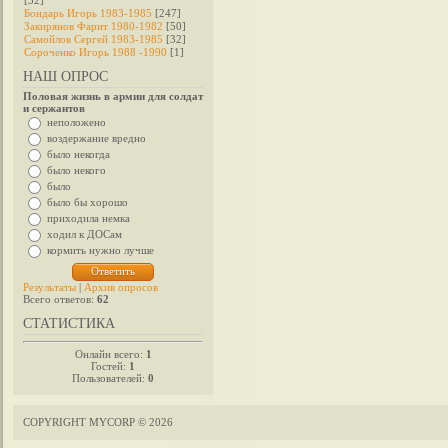
[32]
Бондарь Игорь 1983-1985
[247]
Закирянов Фарит 1980-1982
[50]
Самойлов Сергей 1983-1985
[32]
Сороченко Игорь 1988 -1990
[1]
НАШ ОПРОС
Половая жизнь в армии для солдат
и сержантов
неположено
воздержание вредно
было некогда
было некого
было
было бы хорошо
приходила немка
ходил к ДОСам
кормить нужно лучше
Результаты
|
Архив опросов
Всего ответов:
62
СТАТИСТИКА
Онлайн всего:
1
Гостей:
1
Пользователей:
0
COPYRIGHT MYCORP © 2026