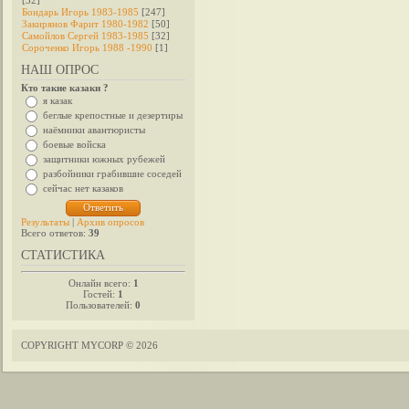
[32]
Бондарь Игорь 1983-1985
[247]
Закирянов Фарит 1980-1982
[50]
Самойлов Сергей 1983-1985
[32]
Сороченко Игорь 1988 -1990
[1]
НАШ ОПРОС
Кто такие казаки ?
я казак
беглые крепостные и дезертиры
наёмники авантюристы
боевые войска
защитники южных рубежей
разбойники грабившие соседей
сейчас нет казаков
Результаты
|
Архив опросов
Всего ответов:
39
СТАТИСТИКА
Онлайн всего:
1
Гостей:
1
Пользователей:
0
COPYRIGHT MYCORP © 2026