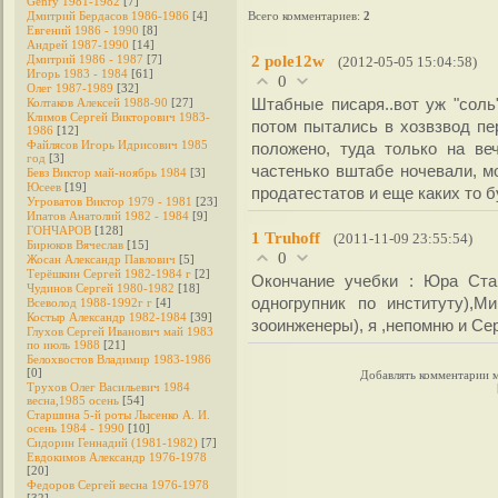
Genry 1981-1982
[7]
Дмитрий Бердасов 1986-1986
[4]
Всего комментариев
:
2
Евгений 1986 - 1990
[8]
Андрей 1987-1990
[14]
2
pole12w
Дмитрий 1986 - 1987
[7]
(2012-05-05 15:04:58)
Игорь 1983 - 1984
[61]
0
Олег 1987-1989
[32]
Штабные писаря..вот уж "соль"
Колтаков Алексей 1988-90
[27]
Климов Сергей Викторович 1983-
потом пытались в хозвзвод пер
1986
[12]
Файлясов Игорь Идрисович 1985
положено, туда только на ве
год
[3]
частенько вштабе ночевали, м
Бевз Виктор май-ноябрь 1984
[3]
Юсеев
[19]
продатестатов и еще каких т
Угроватов Виктор 1979 - 1981
[23]
Ипатов Анатолий 1982 - 1984
[9]
ГОНЧАРОВ
[128]
1
Truhoff
(2011-11-09 23:55:54)
Бирюков Вячеслав
[15]
0
Жосан Александр Павлович
[5]
Терёшкин Сергей 1982-1984 г
[2]
Окончание учебки : Юра Ста
Чудинов Сергей 1980-1982
[18]
одногрупник по институту),М
Всеволод 1988-1992г г
[4]
Костыр Александр 1982-1984
[39]
зооинженеры), я ,непомню и Се
Глухов Сергей Иванович май 1983
по июль 1988
[21]
Белохвостов Владимир 1983-1986
[0]
Добавлять комментарии м
Трухов Олег Васильевич 1984
весна,1985 осень
[54]
Старшина 5-й роты Лысенко А. И.
осень 1984 - 1990
[10]
Сидорин Геннадий (1981-1982)
[7]
Евдокимов Александр 1976-1978
[20]
Федоров Cергей весна 1976-1978