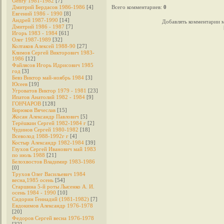
Genry 1981-1982
[7]
Дмитрий Бердасов 1986-1986
[4]
Всего комментариев
:
0
Евгений 1986 - 1990
[8]
Андрей 1987-1990
[14]
Добавлять комментарии м
Дмитрий 1986 - 1987
[7]
Игорь 1983 - 1984
[61]
Олег 1987-1989
[32]
Колтаков Алексей 1988-90
[27]
Климов Сергей Викторович 1983-
1986
[12]
Файлясов Игорь Идрисович 1985
год
[3]
Бевз Виктор май-ноябрь 1984
[3]
Юсеев
[19]
Угроватов Виктор 1979 - 1981
[23]
Ипатов Анатолий 1982 - 1984
[9]
ГОНЧАРОВ
[128]
Бирюков Вячеслав
[15]
Жосан Александр Павлович
[5]
Терёшкин Сергей 1982-1984 г
[2]
Чудинов Сергей 1980-1982
[18]
Всеволод 1988-1992г г
[4]
Костыр Александр 1982-1984
[39]
Глухов Сергей Иванович май 1983
по июль 1988
[21]
Белохвостов Владимир 1983-1986
[0]
Трухов Олег Васильевич 1984
весна,1985 осень
[54]
Старшина 5-й роты Лысенко А. И.
осень 1984 - 1990
[10]
Сидорин Геннадий (1981-1982)
[7]
Евдокимов Александр 1976-1978
[20]
Федоров Cергей весна 1976-1978