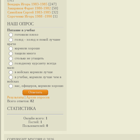
[32]
Бондарь Игорь 1983-1985
[247]
Закирянов Фарит 1980-1982
[50]
Самойлов Сергей 1983-1985
[32]
Сороченко Игорь 1988 -1990
[1]
НАШ ОПРОС
Питание в учебке
готовили плохо
голод - холод и покой лучшие
врачи
кормили хорошо
тащили много
столько не утащить
голодному курсанту всегда
мало
в войсках кормили лучше
в учебке, кормили лучше чем в
войсках
нас, офицеров, кормили хорошо
Результаты
|
Архив опросов
Всего ответов:
82
СТАТИСТИКА
Онлайн всего:
1
Гостей:
1
Пользователей:
0
COPYRIGHT MYCORP © 2026