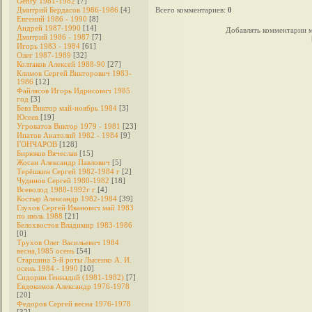
Genry 1981-1982
[7]
Дмитрий Бердасов 1986-1986
[4]
Всего комментариев
:
0
Евгений 1986 - 1990
[8]
Андрей 1987-1990
[14]
Добавлять комментарии м
Дмитрий 1986 - 1987
[7]
Игорь 1983 - 1984
[61]
Олег 1987-1989
[32]
Колтаков Алексей 1988-90
[27]
Климов Сергей Викторович 1983-
1986
[12]
Файлясов Игорь Идрисович 1985
год
[3]
Бевз Виктор май-ноябрь 1984
[3]
Юсеев
[19]
Угроватов Виктор 1979 - 1981
[23]
Ипатов Анатолий 1982 - 1984
[9]
ГОНЧАРОВ
[128]
Бирюков Вячеслав
[15]
Жосан Александр Павлович
[5]
Терёшкин Сергей 1982-1984 г
[2]
Чудинов Сергей 1980-1982
[18]
Всеволод 1988-1992г г
[4]
Костыр Александр 1982-1984
[39]
Глухов Сергей Иванович май 1983
по июль 1988
[21]
Белохвостов Владимир 1983-1986
[0]
Трухов Олег Васильевич 1984
весна,1985 осень
[54]
Старшина 5-й роты Лысенко А. И.
осень 1984 - 1990
[10]
Сидорин Геннадий (1981-1982)
[7]
Евдокимов Александр 1976-1978
[20]
Федоров Cергей весна 1976-1978