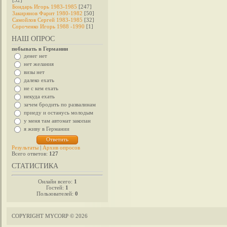
[32]
Бондарь Игорь 1983-1985
[247]
Закирянов Фарит 1980-1982
[50]
Самойлов Сергей 1983-1985
[32]
Сороченко Игорь 1988 -1990
[1]
НАШ ОПРОС
побывать в Германии
денег нет
нет желания
визы нет
далеко ехать
не с кем ехать
некуда ехать
зачем бродить по развалинам
приеду и останусь молодым
у меня там автомат закопан
я живу в Германии
Результаты
|
Архив опросов
Всего ответов:
127
СТАТИСТИКА
Онлайн всего:
1
Гостей:
1
Пользователей:
0
COPYRIGHT MYCORP © 2026