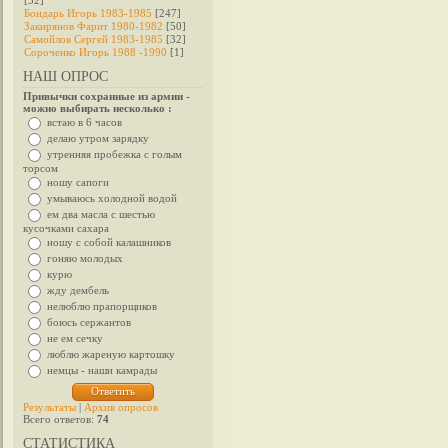
[32]
Бондарь Игорь 1983-1985
[247]
Закирянов Фарит 1980-1982
[50]
Самойлов Сергей 1983-1985
[32]
Сороченко Игорь 1988 -1990
[1]
НАШ ОПРОС
Привычки сохранные из армии -
можно выбирать несколько :
встаю в 6 часов
делаю утром зарядку
утренняя пробежка с голым
торсом
ношу сапоги
умываюсь холодной водой
ем два масла с шестью
кусочками сахара
ношу с собой калашников
гоняю молодых
курю
жду дембель
нелюблю прапорщиков
боюсь сержантов
не ем сечку
люблю жареную картошку
немцы - наши камрады
Результаты
|
Архив опросов
Всего ответов:
74
СТАТИСТИКА