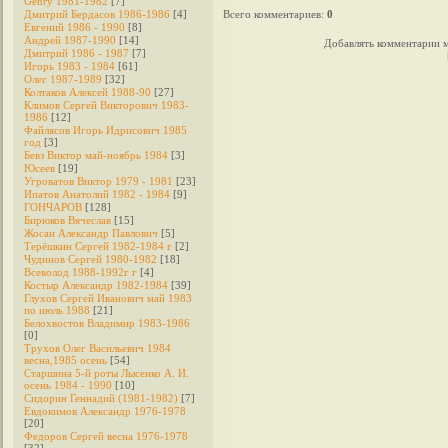
Genry 1981-1982
[7]
Дмитрий Бердасов 1986-1986
[4]
Всего комментариев
:
0
Евгений 1986 - 1990
[8]
Андрей 1987-1990
[14]
Добавлять комментарии м
Дмитрий 1986 - 1987
[7]
Игорь 1983 - 1984
[61]
Олег 1987-1989
[32]
Колтаков Алексей 1988-90
[27]
Климов Сергей Викторович 1983-
1986
[12]
Файлясов Игорь Идрисович 1985
год
[3]
Бевз Виктор май-ноябрь 1984
[3]
Юсеев
[19]
Угроватов Виктор 1979 - 1981
[23]
Ипатов Анатолий 1982 - 1984
[9]
ГОНЧАРОВ
[128]
Бирюков Вячеслав
[15]
Жосан Александр Павлович
[5]
Терёшкин Сергей 1982-1984 г
[2]
Чудинов Сергей 1980-1982
[18]
Всеволод 1988-1992г г
[4]
Костыр Александр 1982-1984
[39]
Глухов Сергей Иванович май 1983
по июль 1988
[21]
Белохвостов Владимир 1983-1986
[0]
Трухов Олег Васильевич 1984
весна,1985 осень
[54]
Старшина 5-й роты Лысенко А. И.
осень 1984 - 1990
[10]
Сидорин Геннадий (1981-1982)
[7]
Евдокимов Александр 1976-1978
[20]
Федоров Cергей весна 1976-1978