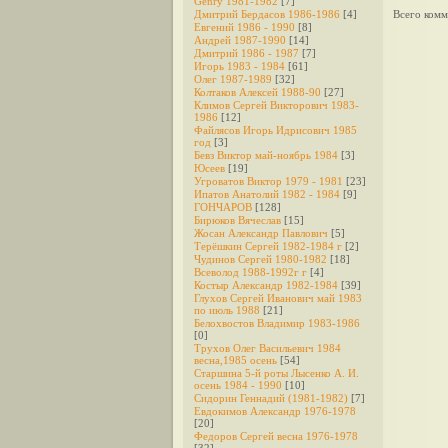
Genry 1981-1982
[7]
Дмитрий Бердасов 1986-1986
[4]
Всего комм
Евгений 1986 - 1990
[8]
Андрей 1987-1990
[14]
Дмитрий 1986 - 1987
[7]
Игорь 1983 - 1984
[61]
Олег 1987-1989
[32]
Колтаков Алексей 1988-90
[27]
Климов Сергей Викторович 1983-
1986
[12]
Файлясов Игорь Идрисович 1985
год
[3]
Бевз Виктор май-ноябрь 1984
[3]
Юсеев
[19]
Угроватов Виктор 1979 - 1981
[23]
Ипатов Анатолий 1982 - 1984
[9]
ГОНЧАРОВ
[128]
Бирюков Вячеслав
[15]
Жосан Александр Павлович
[5]
Терёшкин Сергей 1982-1984 г
[2]
Чудинов Сергей 1980-1982
[18]
Всеволод 1988-1992г г
[4]
Костыр Александр 1982-1984
[39]
Глухов Сергей Иванович май 1983
по июль 1988
[21]
Белохвостов Владимир 1983-1986
[0]
Трухов Олег Васильевич 1984
весна,1985 осень
[54]
Старшина 5-й роты Лысенко А. И.
осень 1984 - 1990
[10]
Сидорин Геннадий (1981-1982)
[7]
Евдокимов Александр 1976-1978
[20]
Федоров Cергей весна 1976-1978