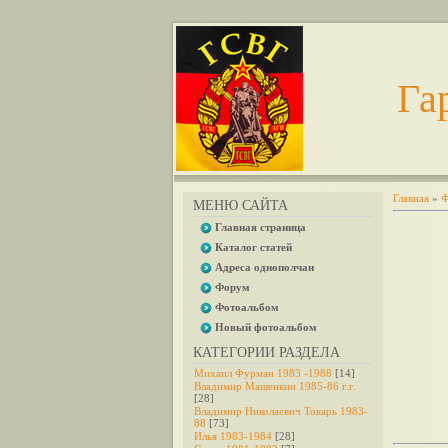
Га
Главная
»
Ф
МЕНЮ САЙТА
Главная страница
Каталог статей
Адреса однополчан
Форум
Фотоальбом
Новый фотоальбом
КАТЕГОРИИ РАЗДЕЛА
Михаил Фурман 1983 -1988
[14]
Владимир Машенкин 1985-86 г.г.
[28]
Владимир Николаевич Токарь 1983-
88
[73]
Илья 1983-1984
[28]