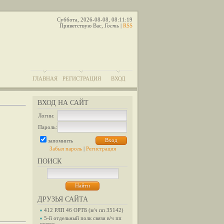
Суббота, 2026-08-08, 08:11:19
Приветствую Вас
,
Гость
|
RSS
ГЛАВНАЯ
РЕГИСТРАЦИЯ
ВХОД
ВХОД НА САЙТ
Логин:
Пароль:
запомнить
Забыл пароль
|
Регистрация
ПОИСК
ДРУЗЬЯ САЙТА
412 РЛП 46 ОРТБ (в/ч пп 35142)
5-й отдельный полк связи в/ч пп