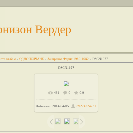
рнизон Вердер
отоальбом
»
ОДНОПОЛЧАНЕ
»
Закирянов Фарит 1980-1982
» DSCN1077
DSCN1077
461
0
0.0
В реальном размере
Добавлено
2014-04-05
89274724231
/ 190.0Kb
1600x1200