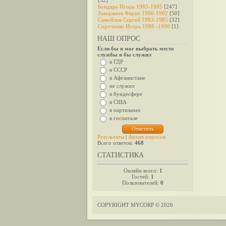
[32]
Бондарь Игорь 1983-1985
[247]
Закирянов Фарит 1980-1982
[50]
Самойлов Сергей 1983-1985
[32]
Сороченко Игорь 1988 -1990
[1]
НАШ ОПРОС
Если бы я мог выбрать место
службы я бы служил
в ГДР
в СССР
в Афганистане
не служил
в бундесфере
в США
в партизанах
в госпитале
Результаты
|
Архив опросов
Всего ответов:
468
СТАТИСТИКА
Онлайн всего:
1
Гостей:
1
Пользователей:
0
COPYRIGHT MYCORP © 2026