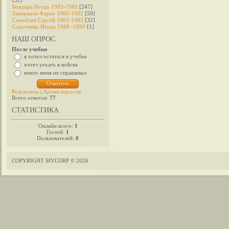
[32]
Бондарь Игорь 1983-1985
[247]
Закирянов Фарит 1980-1982
[50]
Самойлов Сергей 1983-1985
[32]
Сороченко Игорь 1988 -1990
[1]
НАШ ОПРОС
После учебки
я хотел остаться в учебке
хотел уехать в войска
никто меня не спрашивал
Результаты
|
Архив опросов
Всего ответов:
77
СТАТИСТИКА
Онлайн всего:
1
Гостей:
1
Пользователей:
0
COPYRIGHT MYCORP © 2026