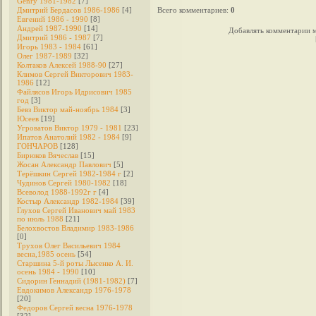
Genry 1981-1982
[7]
Дмитрий Бердасов 1986-1986
[4]
Всего комментариев
:
0
Евгений 1986 - 1990
[8]
Андрей 1987-1990
[14]
Добавлять комментарии м
Дмитрий 1986 - 1987
[7]
Игорь 1983 - 1984
[61]
Олег 1987-1989
[32]
Колтаков Алексей 1988-90
[27]
Климов Сергей Викторович 1983-
1986
[12]
Файлясов Игорь Идрисович 1985
год
[3]
Бевз Виктор май-ноябрь 1984
[3]
Юсеев
[19]
Угроватов Виктор 1979 - 1981
[23]
Ипатов Анатолий 1982 - 1984
[9]
ГОНЧАРОВ
[128]
Бирюков Вячеслав
[15]
Жосан Александр Павлович
[5]
Терёшкин Сергей 1982-1984 г
[2]
Чудинов Сергей 1980-1982
[18]
Всеволод 1988-1992г г
[4]
Костыр Александр 1982-1984
[39]
Глухов Сергей Иванович май 1983
по июль 1988
[21]
Белохвостов Владимир 1983-1986
[0]
Трухов Олег Васильевич 1984
весна,1985 осень
[54]
Старшина 5-й роты Лысенко А. И.
осень 1984 - 1990
[10]
Сидорин Геннадий (1981-1982)
[7]
Евдокимов Александр 1976-1978
[20]
Федоров Cергей весна 1976-1978