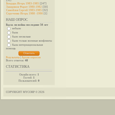
[32]
Бондарь Игорь 1983-1985
[247]
Закирянов Фарит 1980-1982
[50]
Самойлов Сергей 1983-1985
[32]
Сороченко Игорь 1988 -1990
[1]
НАШ ОПРОС
Была ли война последние 50 лет
небыло
была
было несколько
были только военные конфликты
была интернациональная
помощь
Результаты
|
Архив опросов
Всего ответов:
48
СТАТИСТИКА
Онлайн всего:
1
Гостей:
1
Пользователей:
0
COPYRIGHT MYCORP © 2026