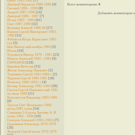
Genry 1981-1982
[7]
Дмитрий Бердасов 1986-1986
[4]
Всего комментариев
:
0
Евгений 1986 - 1990
[8]
Андрей 1987-1990
[14]
Добавлять комментарии м
Дмитрий 1986 - 1987
[7]
Игорь 1983 - 1984
[61]
Олег 1987-1989
[32]
Колтаков Алексей 1988-90
[27]
Климов Сергей Викторович 1983-
1986
[12]
Файлясов Игорь Идрисович 1985
год
[3]
Бевз Виктор май-ноябрь 1984
[3]
Юсеев
[19]
Угроватов Виктор 1979 - 1981
[23]
Ипатов Анатолий 1982 - 1984
[9]
ГОНЧАРОВ
[128]
Бирюков Вячеслав
[15]
Жосан Александр Павлович
[5]
Терёшкин Сергей 1982-1984 г
[2]
Чудинов Сергей 1980-1982
[18]
Всеволод 1988-1992г г
[4]
Костыр Александр 1982-1984
[39]
Глухов Сергей Иванович май 1983
по июль 1988
[21]
Белохвостов Владимир 1983-1986
[0]
Трухов Олег Васильевич 1984
весна,1985 осень
[54]
Старшина 5-й роты Лысенко А. И.
осень 1984 - 1990
[10]
Сидорин Геннадий (1981-1982)
[7]
Евдокимов Александр 1976-1978
[20]
Федоров Cергей весна 1976-1978