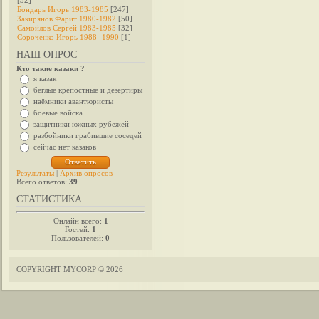
[32]
Бондарь Игорь 1983-1985
[247]
Закирянов Фарит 1980-1982
[50]
Самойлов Сергей 1983-1985
[32]
Сороченко Игорь 1988 -1990
[1]
НАШ ОПРОС
Кто такие казаки ?
я казак
беглые крепостные и дезертиры
наёмники авантюристы
боевые войска
защитники южных рубежей
разбойники грабившие соседей
сейчас нет казаков
Результаты
|
Архив опросов
Всего ответов:
39
СТАТИСТИКА
Онлайн всего:
1
Гостей:
1
Пользователей:
0
COPYRIGHT MYCORP © 2026