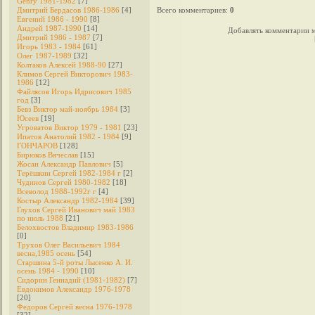
Genry 1981-1982
[7]
Дмитрий Бердасов 1986-1986
[4]
Всего комментариев
:
0
Евгений 1986 - 1990
[8]
Андрей 1987-1990
[14]
Добавлять комментарии м
Дмитрий 1986 - 1987
[7]
Игорь 1983 - 1984
[61]
Олег 1987-1989
[32]
Колтаков Алексей 1988-90
[27]
Климов Сергей Викторович 1983-
1986
[12]
Файлясов Игорь Идрисович 1985
год
[3]
Бевз Виктор май-ноябрь 1984
[3]
Юсеев
[19]
Угроватов Виктор 1979 - 1981
[23]
Ипатов Анатолий 1982 - 1984
[9]
ГОНЧАРОВ
[128]
Бирюков Вячеслав
[15]
Жосан Александр Павлович
[5]
Терёшкин Сергей 1982-1984 г
[2]
Чудинов Сергей 1980-1982
[18]
Всеволод 1988-1992г г
[4]
Костыр Александр 1982-1984
[39]
Глухов Сергей Иванович май 1983
по июль 1988
[21]
Белохвостов Владимир 1983-1986
[0]
Трухов Олег Васильевич 1984
весна,1985 осень
[54]
Старшина 5-й роты Лысенко А. И.
осень 1984 - 1990
[10]
Сидорин Геннадий (1981-1982)
[7]
Евдокимов Александр 1976-1978
[20]
Федоров Cергей весна 1976-1978