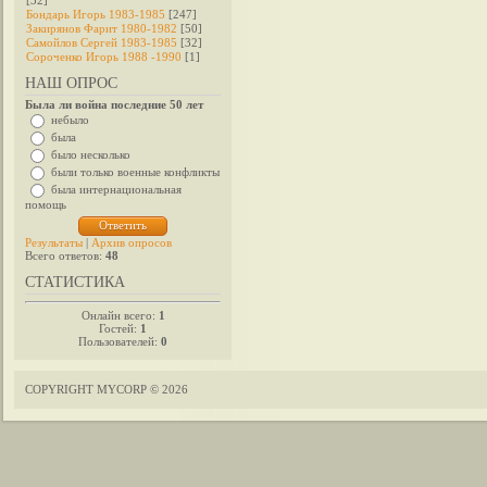
[32]
Бондарь Игорь 1983-1985
[247]
Закирянов Фарит 1980-1982
[50]
Самойлов Сергей 1983-1985
[32]
Сороченко Игорь 1988 -1990
[1]
НАШ ОПРОС
Была ли война последние 50 лет
небыло
была
было несколько
были только военные конфликты
была интернациональная
помощь
Результаты
|
Архив опросов
Всего ответов:
48
СТАТИСТИКА
Онлайн всего:
1
Гостей:
1
Пользователей:
0
COPYRIGHT MYCORP © 2026