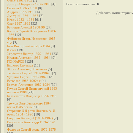
Genry 1981-1982
[7]
Дмитрий Бердасов 1986-1986
[4]
Всего комментариев
:
0
Евгений 1986 - 1990
[8]
Андрей 1987-1990
[14]
Добавлять комментарии м
Дмитрий 1986 - 1987
[7]
Игорь 1983 - 1984
[61]
Олег 1987-1989
[32]
Колтаков Алексей 1988-90
[27]
Климов Сергей Викторович 1983-
1986
[12]
Файлясов Игорь Идрисович 1985
год
[3]
Бевз Виктор май-ноябрь 1984
[3]
Юсеев
[19]
Угроватов Виктор 1979 - 1981
[23]
Ипатов Анатолий 1982 - 1984
[9]
ГОНЧАРОВ
[128]
Бирюков Вячеслав
[15]
Жосан Александр Павлович
[5]
Терёшкин Сергей 1982-1984 г
[2]
Чудинов Сергей 1980-1982
[18]
Всеволод 1988-1992г г
[4]
Костыр Александр 1982-1984
[39]
Глухов Сергей Иванович май 1983
по июль 1988
[21]
Белохвостов Владимир 1983-1986
[0]
Трухов Олег Васильевич 1984
весна,1985 осень
[54]
Старшина 5-й роты Лысенко А. И.
осень 1984 - 1990
[10]
Сидорин Геннадий (1981-1982)
[7]
Евдокимов Александр 1976-1978
[20]
Федоров Cергей весна 1976-1978