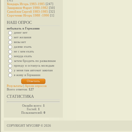
[32]
Бондарь Игорь 1983-1985
[247]
Закирянов Фарит 1980-1982
[50]
Самойлов Сергей 1983-1985
[32]
Сороченко Игорь 1988 -1990
[1]
НАШ ОПРОС
побывать в Германии
денег нет
нет желания
визы нет
далеко ехать
не с кем ехать
некуда ехать
зачем бродить по развалинам
приеду и останусь молодым
у меня там автомат закопан
я живу в Германии
Результаты
|
Архив опросов
Всего ответов:
127
СТАТИСТИКА
Онлайн всего:
1
Гостей:
1
Пользователей:
0
COPYRIGHT MYCORP © 2026