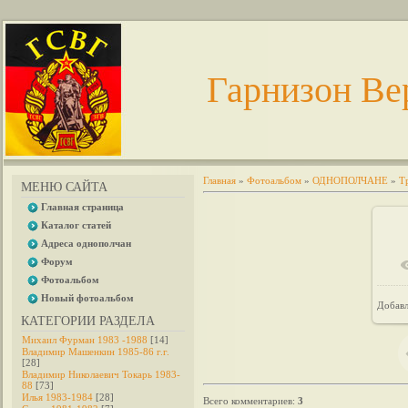
Гарнизон Ве
Главная
»
Фотоальбом
»
ОДНОПОЛЧАНЕ
»
Т
МЕНЮ САЙТА
Главная страница
Каталог статей
Адреса однополчан
Форум
Фотоальбом
Новый фотоальбом
Добав
КАТЕГОРИИ РАЗДЕЛА
Михаил Фурман 1983 -1988
[14]
Владимир Машенкин 1985-86 г.г.
[28]
Владимир Николаевич Токарь 1983-
88
[73]
Илья 1983-1984
[28]
Всего комментариев
:
3