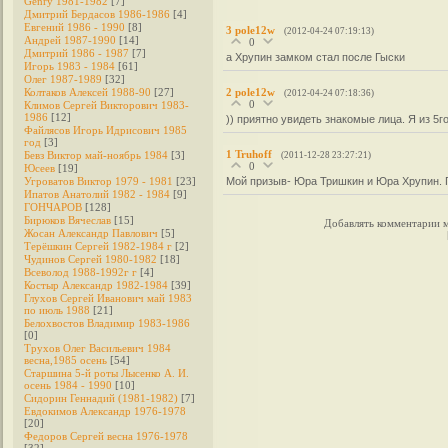
Genry 1981-1982
[7]
Дмитрий Бердасов 1986-1986
[4]
Евгений 1986 - 1990
[8]
3
pole12w
(2012-04-24 07:19:13)
Андрей 1987-1990
[14]
0
Дмитрий 1986 - 1987
[7]
а Хрупин замком стал после Гыски
Игорь 1983 - 1984
[61]
Олег 1987-1989
[32]
Колтаков Алексей 1988-90
[27]
2
pole12w
(2012-04-24 07:18:36)
0
Климов Сергей Викторович 1983-
1986
[12]
)) приятно увидеть знакомые лица. Я из 5
Файлясов Игорь Идрисович 1985
год
[3]
1
Truhoff
Бевз Виктор май-ноябрь 1984
[3]
(2011-12-28 23:27:21)
0
Юсеев
[19]
Угроватов Виктор 1979 - 1981
[23]
Мой призыв- Юра Тришкин и Юра Хрупин. 
Ипатов Анатолий 1982 - 1984
[9]
ГОНЧАРОВ
[128]
Бирюков Вячеслав
[15]
Добавлять комментарии м
Жосан Александр Павлович
[5]
Терёшкин Сергей 1982-1984 г
[2]
Чудинов Сергей 1980-1982
[18]
Всеволод 1988-1992г г
[4]
Костыр Александр 1982-1984
[39]
Глухов Сергей Иванович май 1983
по июль 1988
[21]
Белохвостов Владимир 1983-1986
[0]
Трухов Олег Васильевич 1984
весна,1985 осень
[54]
Старшина 5-й роты Лысенко А. И.
осень 1984 - 1990
[10]
Сидорин Геннадий (1981-1982)
[7]
Евдокимов Александр 1976-1978
[20]
Федоров Cергей весна 1976-1978