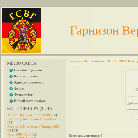
Гарнизон Ве
Главная
»
Фотоальбом
»
ОДНОПОЛЧАНЕ
»
Т
МЕНЮ САЙТА
Главная страница
Каталог статей
Адреса однополчан
Форум
Фотоальбом
Новый фотоальбом
Добав
КАТЕГОРИИ РАЗДЕЛА
Михаил Фурман 1983 -1988
[14]
Владимир Машенкин 1985-86 г.г.
[28]
Владимир Николаевич Токарь 1983-
88
[73]
Илья 1983-1984
[28]
Всего комментариев
:
3