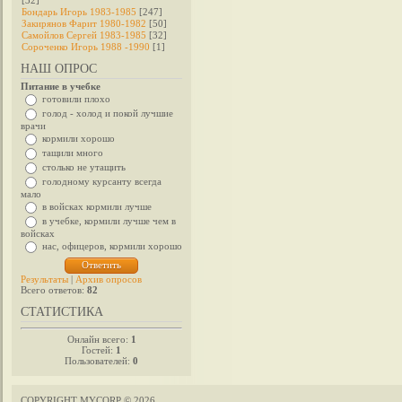
[32]
Бондарь Игорь 1983-1985
[247]
Закирянов Фарит 1980-1982
[50]
Самойлов Сергей 1983-1985
[32]
Сороченко Игорь 1988 -1990
[1]
НАШ ОПРОС
Питание в учебке
готовили плохо
голод - холод и покой лучшие
врачи
кормили хорошо
тащили много
столько не утащить
голодному курсанту всегда
мало
в войсках кормили лучше
в учебке, кормили лучше чем в
войсках
нас, офицеров, кормили хорошо
Результаты
|
Архив опросов
Всего ответов:
82
СТАТИСТИКА
Онлайн всего:
1
Гостей:
1
Пользователей:
0
COPYRIGHT MYCORP © 2026