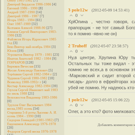
Genry 1981-1982
[7]
Дмитрий Бердасов 1986-1986
[4]
Евгений 1986 - 1990
[8]
3
pole12w
(2012-05-09 14:53:41)
Андрей 1987-1990
[14]
0
Дмитрий 1986 - 1987
[7]
Игорь 1983 - 1984
[61]
ХрЮпина , честно говоря, с
Олег 1987-1989
[32]
прапорщик - не тот самый Бого
Колтаков Алексей 1988-90
[27]
Климов Сергей Викторович 1983-
то я помню -явно не он)
1986
[12]
Файлясов Игорь Идрисович 1985
год
[3]
2
Truhoff
(2012-05-07 23:58:57)
Бевз Виктор май-ноябрь 1984
[3]
0
Юсеев
[19]
Угроватов Виктор 1979 - 1981
[23]
Ну,в центре, Хрупина Юру ты
Ипатов Анатолий 1982 - 1984
[9]
ГОНЧАРОВ
[128]
Остальных ты тоже видал - э
Бирюков Вячеслав
[15]
помню не всех,а в основном э
Жосан Александр Павлович
[5]
Терёшкин Сергей 1982-1984 г
[2]
-Марковский и сидит второй 
Чудинов Сергей 1980-1982
[18]
писарь- долго в ефрейторах х
Всеволод 1988-1992г г
[4]
Костыр Александр 1982-1984
[39]
убей не помню. Ну надеюсь кто-
Глухов Сергей Иванович май 1983
по июль 1988
[21]
Белохвостов Владимир 1983-1986
1
pole12w
(2012-05-05 15:06:22)
[0]
0
Трухов Олег Васильевич 1984
весна,1985 осень
[54]
Олег, а это кто? фото мелковато
Старшина 5-й роты Лысенко А. И.
осень 1984 - 1990
[10]
Сидорин Геннадий (1981-1982)
[7]
Евдокимов Александр 1976-1978
Добавлять комментарии м
[20]
Федоров Cергей весна 1976-1978