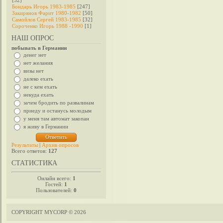
[32]
Бондарь Игорь 1983-1985
[247]
Закирянов Фарит 1980-1982
[50]
Самойлов Сергей 1983-1985
[32]
Сороченко Игорь 1988 -1990
[1]
НАШ ОПРОС
побывать в Германии
денег нет
нет желания
визы нет
далеко ехать
не с кем ехать
некуда ехать
зачем бродить по развалинам
приеду и останусь молодым
у меня там автомат закопан
я живу в Германии
Результаты
|
Архив опросов
Всего ответов:
127
СТАТИСТИКА
Онлайн всего:
1
Гостей:
1
Пользователей:
0
COPYRIGHT MYCORP © 2026