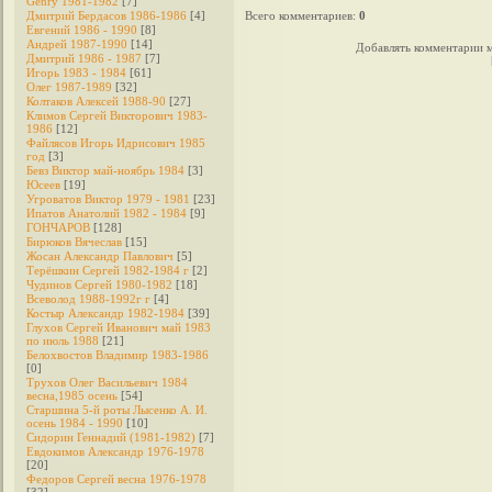
Genry 1981-1982
[7]
Дмитрий Бердасов 1986-1986
[4]
Всего комментариев
:
0
Евгений 1986 - 1990
[8]
Андрей 1987-1990
[14]
Добавлять комментарии м
Дмитрий 1986 - 1987
[7]
Игорь 1983 - 1984
[61]
Олег 1987-1989
[32]
Колтаков Алексей 1988-90
[27]
Климов Сергей Викторович 1983-
1986
[12]
Файлясов Игорь Идрисович 1985
год
[3]
Бевз Виктор май-ноябрь 1984
[3]
Юсеев
[19]
Угроватов Виктор 1979 - 1981
[23]
Ипатов Анатолий 1982 - 1984
[9]
ГОНЧАРОВ
[128]
Бирюков Вячеслав
[15]
Жосан Александр Павлович
[5]
Терёшкин Сергей 1982-1984 г
[2]
Чудинов Сергей 1980-1982
[18]
Всеволод 1988-1992г г
[4]
Костыр Александр 1982-1984
[39]
Глухов Сергей Иванович май 1983
по июль 1988
[21]
Белохвостов Владимир 1983-1986
[0]
Трухов Олег Васильевич 1984
весна,1985 осень
[54]
Старшина 5-й роты Лысенко А. И.
осень 1984 - 1990
[10]
Сидорин Геннадий (1981-1982)
[7]
Евдокимов Александр 1976-1978
[20]
Федоров Cергей весна 1976-1978