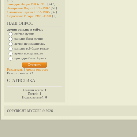
[32]
Бондарь Игорь 1983-1985
[247]
Закирянов Фарит 1980-1982
[50]
Самойлов Сергей 1983-1985
[32]
Сороченко Игорь 1988 -1990
[1]
НАШ ОПРОС
армия раньше и сейчас
сейчас лучше
раньше была лучше
армия не изменилась
раньше всё было толще
армия всегда плохо
при царе была Армия
Результаты
|
Архив опросов
Всего ответов:
72
СТАТИСТИКА
Онлайн всего:
1
Гостей:
1
Пользователей:
0
COPYRIGHT MYCORP © 2026