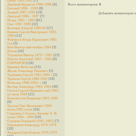
Genry 1981-1982
[7]
Дмитрий Бердасов 1986-1986
[4]
Всего комментариев
:
0
Евгений 1986 - 1990
[8]
Андрей 1987-1990
[14]
Добавлять комментарии м
Дмитрий 1986 - 1987
[7]
Игорь 1983 - 1984
[61]
Олег 1987-1989
[32]
Колтаков Алексей 1988-90
[27]
Климов Сергей Викторович 1983-
1986
[12]
Файлясов Игорь Идрисович 1985
год
[3]
Бевз Виктор май-ноябрь 1984
[3]
Юсеев
[19]
Угроватов Виктор 1979 - 1981
[23]
Ипатов Анатолий 1982 - 1984
[9]
ГОНЧАРОВ
[128]
Бирюков Вячеслав
[15]
Жосан Александр Павлович
[5]
Терёшкин Сергей 1982-1984 г
[2]
Чудинов Сергей 1980-1982
[18]
Всеволод 1988-1992г г
[4]
Костыр Александр 1982-1984
[39]
Глухов Сергей Иванович май 1983
по июль 1988
[21]
Белохвостов Владимир 1983-1986
[0]
Трухов Олег Васильевич 1984
весна,1985 осень
[54]
Старшина 5-й роты Лысенко А. И.
осень 1984 - 1990
[10]
Сидорин Геннадий (1981-1982)
[7]
Евдокимов Александр 1976-1978
[20]
Федоров Cергей весна 1976-1978